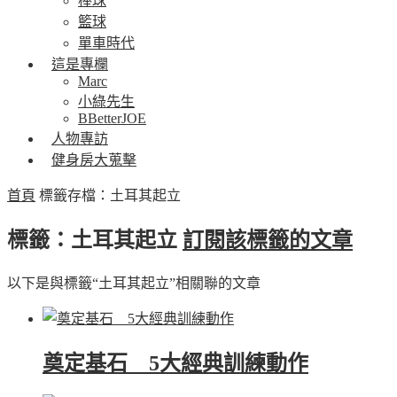
棒球
籃球
單車時代
這是專欄
Marc
小綠先生
BBetterJOE
人物專訪
健身房大蒐擊
首頁
標籤存檔：土耳其起立
標籤：土耳其起立
訂閱該標籤的文章
以下是與標籤“土耳其起立”相關聯的文章
奠定基石 5大經典訓練動作