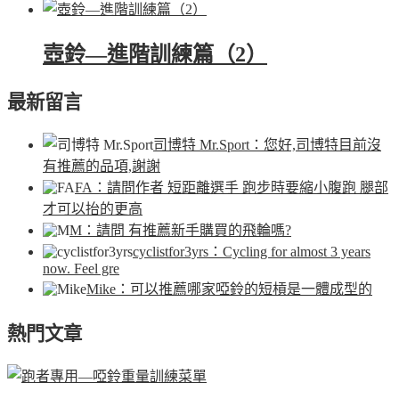
壺鈴—進階訓練篇（2）
最新留言
司博特 Mr.Sport
：您好,司博特目前沒
有推薦的品項,謝謝
FA
：請問作者 短距離選手 跑步時要縮小腹跑 腿部
才可以抬的更高
M
：請問 有推薦新手購買的飛輪嗎?
cyclistfor3yrs
：Cycling for almost 3 years
now. Feel gre
Mike
：可以推薦哪家啞鈴的短槓是一體成型的
熱門文章