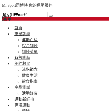
Mr.Sport司博特 你的運動夥伴
選單
首頁
重量訓練
運動百科
綜合訓練
訓練菜單
有氧訓練
肥胖救星
減脂觀念
健康生活
飲食指南
產品測試
活動好康
運動新鮮事
專項運動