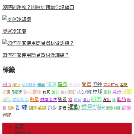
沒時間運動？間歇訓練讓你沒藉口
奧運冷知識
如何在家使用簡易器材做訓練？
標籤
健康
健身
受傷
啞鈴
MLB
NBA
伸展
伏地挺身
健身房
單車時代
姿勢
減肥
棒球
徒手訓練
深蹲
核心
核心肌群
槓鈴
守備
弓箭步
有氧
核心訓練
肌肉
熱量
脂肪
減脂
營養
減脂指南
燃燒脂肪
瘦
籃球
背肌
肌力
胖
腹
運動
重量訓練
訓練
飲食
跑步
訓練菜單
跑者
肌
裁判
間歇訓練
體能
首頁
授權網站