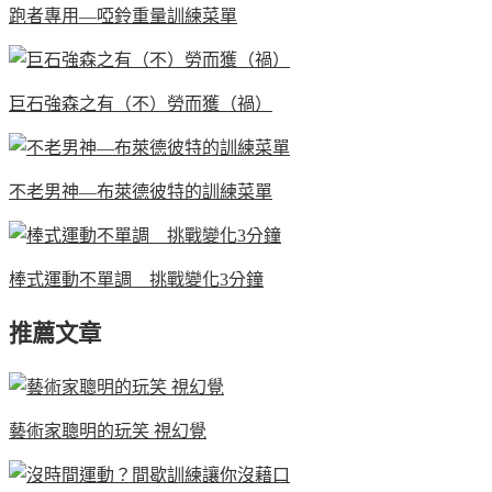
跑者專用—啞鈴重量訓練菜單
巨石強森之有（不）勞而獲（禍）
不老男神—布萊德彼特的訓練菜單
棒式運動不單調 挑戰變化3分鐘
推薦文章
藝術家聰明的玩笑 視幻覺