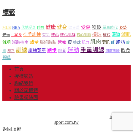
標籤
健康
健身
受傷
啞鈴
MLB
NBA
伸展
伏地挺身
健身房
單車時代
姿勢
減肥
棒球
徒手訓練
深蹲
核心
核心肌群
槓鈴
守備
弓箭步
有氧
核心訓練
肌肉
熱量
脂肪
減脂
營養
減脂指南
燃燒脂肪
瘦
籃球
背肌
肌力
胖
腹
運動
重量訓練
訓練
飲食
跑步
訓練菜單
跑者
肌
裁判
間歇訓練
體能
首頁
授權網站
聯絡我們
關於司博特
臉書粉絲團
© Copyright 2013-2018 Mr.Sport 司博特 著作權所有，請勿抄
襲，請務必來信取得授權！商業用途請來信洽談。
info@mr-
sport.com.tw
返回頂部