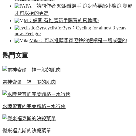
FA
：請問作者 短距離選手 跑步時要縮小腹跑 腿部
才可以抬的更高
M
：請問 有推薦新手購買的飛輪嗎?
cyclistfor3yrs
：Cycling for almost 3 years
now. Feel gre
Mike
：可以推薦哪家啞鈴的短槓是一體成型的
熱門文章
雷神索爾 神一般的肌肉
水陸皆宜的完美體格－水行俠
傑米福克斯的決殺菜單