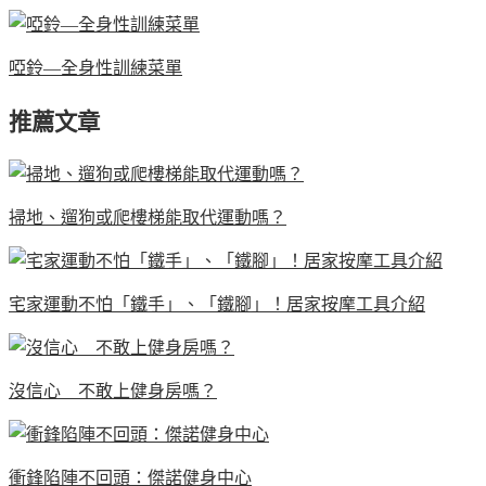
啞鈴—全身性訓練菜單
推薦文章
掃地、遛狗或爬樓梯能取代運動嗎？
宅家運動不怕「鐵手」、「鐵腳」！居家按摩工具介紹
沒信心 不敢上健身房嗎？
衝鋒陷陣不回頭：傑諾健身中心