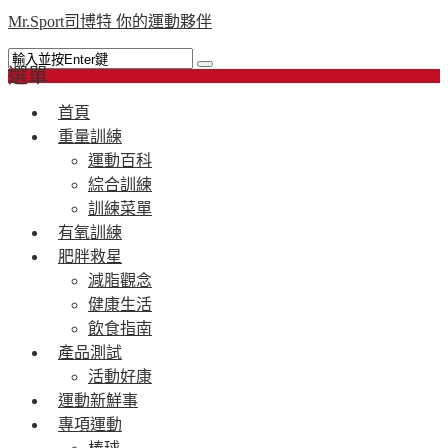
Mr.Sport司博特 你的運動夥伴
選單
首頁
重量訓練
運動百科
綜合訓練
訓練菜單
有氧訓練
肥胖救星
減脂觀念
健康生活
飲食指南
產品測試
活動好康
運動新鮮事
專項運動