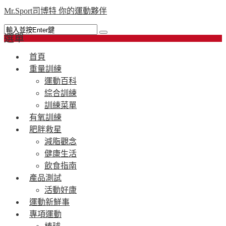
Mr.Sport司博特 你的運動夥伴
選單
首頁
重量訓練
運動百科
綜合訓練
訓練菜單
有氧訓練
肥胖救星
減脂觀念
健康生活
飲食指南
產品測試
活動好康
運動新鮮事
專項運動