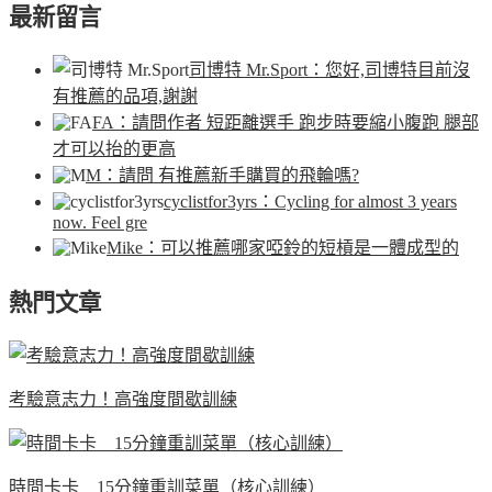
最新留言
司博特 Mr.Sport
：您好,司博特目前沒
有推薦的品項,謝謝
FA
：請問作者 短距離選手 跑步時要縮小腹跑 腿部
才可以抬的更高
M
：請問 有推薦新手購買的飛輪嗎?
cyclistfor3yrs
：Cycling for almost 3 years
now. Feel gre
Mike
：可以推薦哪家啞鈴的短槓是一體成型的
熱門文章
考驗意志力！高強度間歇訓練
時間卡卡 15分鐘重訓菜單（核心訓練）