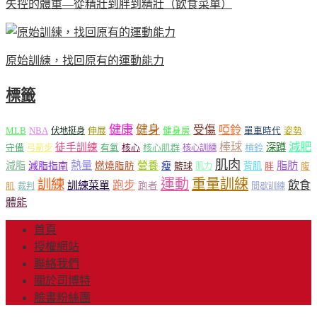
失控的體重—從精壯到胖到精壯（飲食菜單）
原始訓練，找回原有的運動能力
標籤
健康
健身
受傷
啞鈴
MLB
NBA
伸展
伏地挺身
健身房
單車時代
姿勢
減肥
棒球
徒手訓練
深蹲
核心
核心肌群
槓鈴
守備
弓箭步
有氧
核心訓練
肌肉
熱量
脂肪
減脂
營養
減脂指南
燃燒脂肪
瘦
籃球
背肌
肌力
胖
腹
運動
重量訓練
訓練
飲食
跑步
訓練菜單
跑者
肌
裁判
間歇訓練
體能
首頁
授權網站
聯絡我們
關於司博特
臉書粉絲團