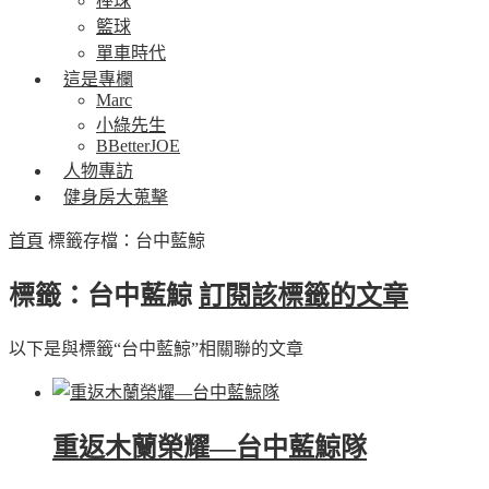
棒球
籃球
單車時代
這是專欄
Marc
小綠先生
BBetterJOE
人物專訪
健身房大蒐擊
首頁
標籤存檔：台中藍鯨
標籤：台中藍鯨
訂閱該標籤的文章
以下是與標籤“台中藍鯨”相關聯的文章
重返木蘭榮耀—台中藍鯨隊