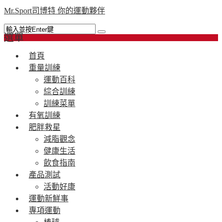
Mr.Sport司博特 你的運動夥伴
選單
首頁
重量訓練
運動百科
綜合訓練
訓練菜單
有氧訓練
肥胖救星
減脂觀念
健康生活
飲食指南
產品測試
活動好康
運動新鮮事
專項運動