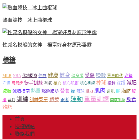
熱血競技 冰上曲棍球
性感名模般的女神 楊甯好身材原形畢露
標籤
健康
健身
受傷
啞鈴
MLB
NBA
伸展
伏地挺身
健身房
單車時代
姿勢
減肥
棒球
徒手訓練
深蹲
核心
核心肌群
槓鈴
守備
弓箭步
有氧
核心訓練
肌肉
熱量
脂肪
減脂
營養
減脂指南
燃燒脂肪
瘦
籃球
背肌
肌力
胖
腹
運動
重量訓練
訓練
飲食
跑步
訓練菜單
跑者
肌
裁判
間歇訓練
體能
首頁
授權網站
聯絡我們