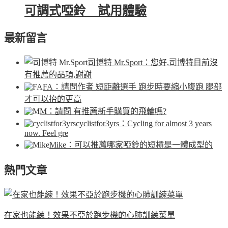
可調式啞鈴 試用體驗
最新留言
司博特 Mr.Sport
：您好,司博特目前沒
有推薦的品項,謝謝
FA
：請問作者 短距離選手 跑步時要縮小腹跑 腿部
才可以抬的更高
M
：請問 有推薦新手購買的飛輪嗎?
cyclistfor3yrs
：Cycling for almost 3 years
now. Feel gre
Mike
：可以推薦哪家啞鈴的短槓是一體成型的
熱門文章
在家也能練！效果不亞於跑步機的心肺訓練菜單