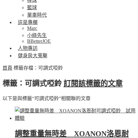
棒球
籃球
單車時代
這是專欄
Marc
小綠先生
BBetterJOE
人物專訪
健身房大蒐擊
首頁
標籤存檔：可調式啞鈴
標籤：可調式啞鈴
訂閱該標籤的文章
以下是與標籤“可調式啞鈴”相關聯的文章
調整重量無時差 XOANON洛恩耐