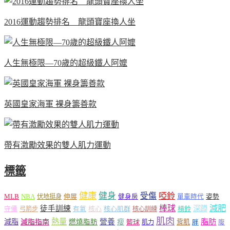
2016運動趨勢排名 龍頭寶座換人坐
人生無極限—70歲的超級鐵人阿嬤
英國皇家海軍 裸身籌善款
帶有激勵效果的雙人肌力運動
標籤
健康
健身
受傷
啞鈴
MLB
NBA
伸展
伏地挺身
健身房
單車時代
姿勢
減肥
棒球
徒手訓練
深蹲
核心
核心肌群
槓鈴
守備
弓箭步
有氧
核心訓練
肌肉
熱量
脂肪
減脂
營養
減脂指南
燃燒脂肪
瘦
籃球
背肌
肌力
胖
腹