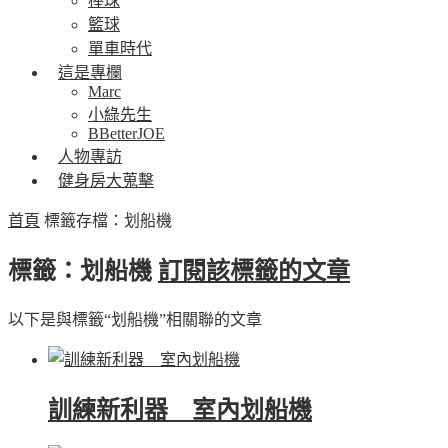
棒球
籃球
單車時代
這是專欄
Marc
小綠先生
BBetterJOE
人物專訪
健身房大蒐擊
首頁
標籤存檔：划船機
標籤：划船機
訂閱該標籤的文章
以下是與標籤“划船機”相關聯的文章
訓練新利器 室內划船機