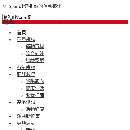
Mr.Sport司博特 你的運動夥伴
選單
首頁
重量訓練
運動百科
綜合訓練
訓練菜單
有氧訓練
肥胖救星
減脂觀念
健康生活
飲食指南
產品測試
活動好康
運動新鮮事
專項運動