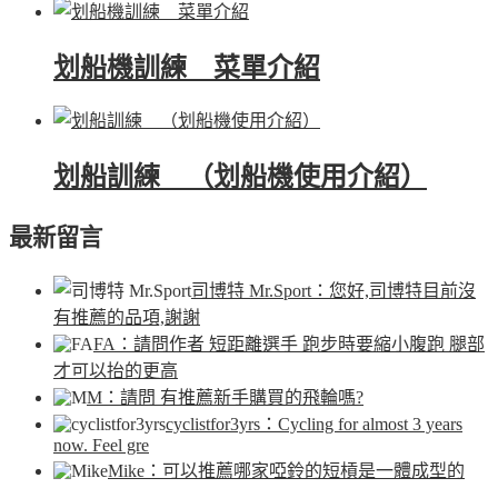
划船機訓練 菜單介紹
划船訓練 （划船機使用介紹）
最新留言
司博特 Mr.Sport
：您好,司博特目前沒
有推薦的品項,謝謝
FA
：請問作者 短距離選手 跑步時要縮小腹跑 腿部
才可以抬的更高
M
：請問 有推薦新手購買的飛輪嗎?
cyclistfor3yrs
：Cycling for almost 3 years
now. Feel gre
Mike
：可以推薦哪家啞鈴的短槓是一體成型的