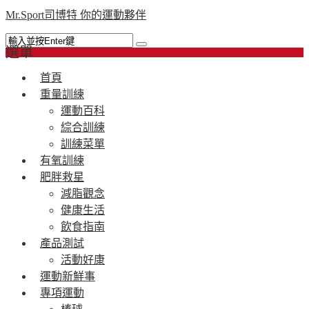
Mr.Sport司博特 你的運動夥伴
選單
首頁
重量訓練
運動百科
綜合訓練
訓練菜單
有氧訓練
肥胖救星
減脂觀念
健康生活
飲食指南
產品測試
活動好康
運動新鮮事
專項運動