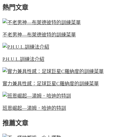
熱門文章
不老男神—布萊德彼特的訓練菜單
P.H.U.L.訓練法介紹
實力兼具性感：足球巨星C羅納度的訓練菜單
班恩崛起—湯姆．哈迪的特訓
推薦文章