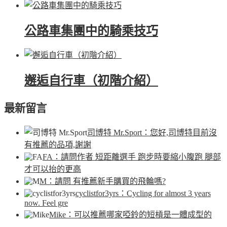
公路車集團中的騎乘技巧
邂逅自行車（初階介紹）
最新留言
司博特 Mr.Sport
：您好,司博特目前沒
有推薦的品項,謝謝
FA
：請問作者 短距離選手 跑步時要縮小腹跑 腿部
才可以抬的更高
M
：請問 有推薦新手購買的飛輪嗎?
cyclistfor3yrs
：Cycling for almost 3 years
now. Feel gre
Mike
：可以推薦哪家啞鈴的短槓是一體成型的