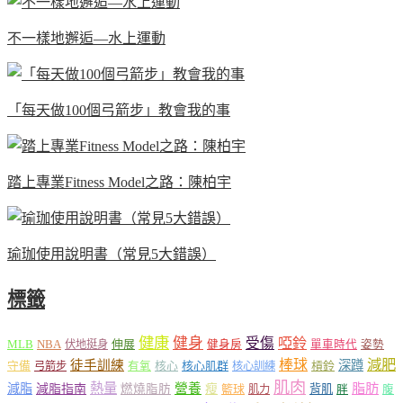
不一樣地邂逅—水上運動
「每天做100個弓箭步」教會我的事
踏上專業Fitness Model之路：陳柏宇
瑜珈使用說明書（常見5大錯誤）
標籤
健康
健身
受傷
啞鈴
MLB
NBA
伸展
伏地挺身
健身房
單車時代
姿勢
減肥
棒球
徒手訓練
深蹲
核心
核心肌群
槓鈴
守備
弓箭步
有氧
核心訓練
肌肉
熱量
脂肪
減脂
營養
減脂指南
燃燒脂肪
瘦
籃球
背肌
肌力
胖
腹