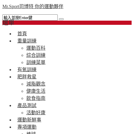
Mr.Sport司博特 你的運動夥伴
選單
首頁
重量訓練
運動百科
綜合訓練
訓練菜單
有氧訓練
肥胖救星
減脂觀念
健康生活
飲食指南
產品測試
活動好康
運動新鮮事
專項運動