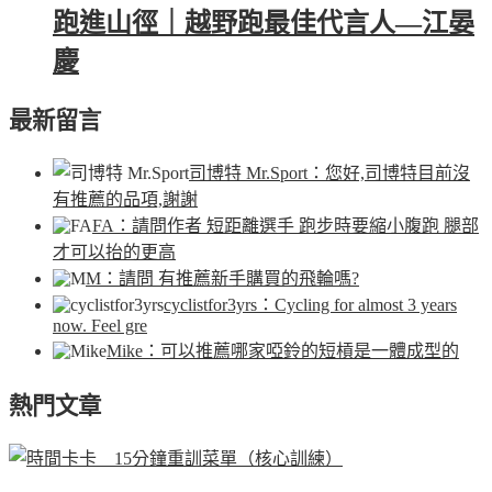
跑進山徑｜越野跑最佳代言人—江晏
慶
最新留言
司博特 Mr.Sport
：您好,司博特目前沒
有推薦的品項,謝謝
FA
：請問作者 短距離選手 跑步時要縮小腹跑 腿部
才可以抬的更高
M
：請問 有推薦新手購買的飛輪嗎?
cyclistfor3yrs
：Cycling for almost 3 years
now. Feel gre
Mike
：可以推薦哪家啞鈴的短槓是一體成型的
熱門文章