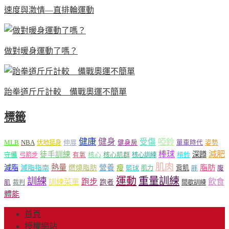
速度與激情—直排輪運動
做對暖身運動了嗎？
跆拳道斤斤計較 備戰奧運不簡單
標籤
健康
健身
受傷
啞鈴
MLB
NBA
伸展
伏地挺身
健身房
單車時代
姿勢
減肥
棒球
徒手訓練
深蹲
核心
核心肌群
槓鈴
守備
弓箭步
有氧
核心訓練
肌肉
熱量
脂肪
減脂
營養
減脂指南
燃燒脂肪
瘦
籃球
背肌
肌力
胖
腹
運動
重量訓練
訓練
飲食
跑步
訓練菜單
跑者
肌
裁判
間歇訓練
體能
首頁
授權網站