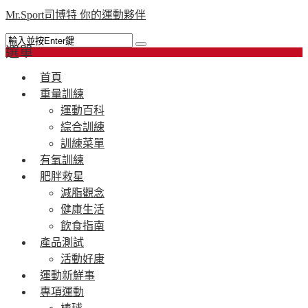
Mr.Sport司博特 你的運動夥伴
選單
首頁
重量訓練
運動百科
綜合訓練
訓練菜單
有氧訓練
肥胖救星
減脂觀念
健康生活
飲食指南
產品測試
活動好康
運動新鮮事
專項運動