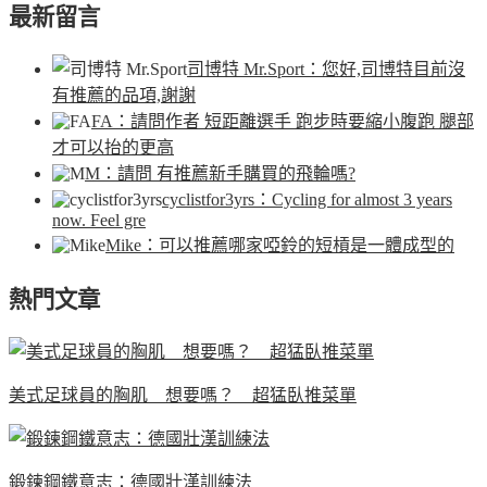
最新留言
司博特 Mr.Sport
：您好,司博特目前沒
有推薦的品項,謝謝
FA
：請問作者 短距離選手 跑步時要縮小腹跑 腿部
才可以抬的更高
M
：請問 有推薦新手購買的飛輪嗎?
cyclistfor3yrs
：Cycling for almost 3 years
now. Feel gre
Mike
：可以推薦哪家啞鈴的短槓是一體成型的
熱門文章
美式足球員的胸肌 想要嗎？ 超猛臥推菜單
鍛鍊鋼鐵意志：德國壯漢訓練法