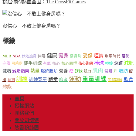
挑起你的熱血基因：The CrossFit Games
沒信心 不敢上健身房嗎？
標籤
健康
健身
受傷
啞鈴
MLB
NBA
伸展
伏地挺身
健身房
單車時代
姿勢
減肥
棒球
徒手訓練
深蹲
核心
核心肌群
槓鈴
守備
弓箭步
有氧
核心訓練
肌肉
熱量
脂肪
減脂
營養
減脂指南
燃燒脂肪
瘦
籃球
背肌
肌力
胖
腹
運動
重量訓練
訓練
飲食
跑步
訓練菜單
跑者
肌
裁判
間歇訓練
體能
首頁
授權網站
聯絡我們
關於司博特
臉書粉絲團