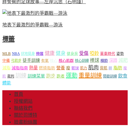
胖警察的足球故事—左岸沉思（石明謹）
地表下最激烈的爭霸戰—游泳
標籤
健康
健身
受傷
啞鈴
MLB
NBA
伸展
伏地挺身
健身房
單車時代
姿勢
減肥
棒球
徒手訓練
深蹲
核心
核心肌群
槓鈴
守備
弓箭步
有氧
核心訓練
肌肉
熱量
脂肪
減脂
營養
減脂指南
燃燒脂肪
瘦
籃球
背肌
肌力
胖
腹
運動
重量訓練
訓練
飲食
跑步
訓練菜單
跑者
肌
裁判
間歇訓練
體能
首頁
授權網站
聯絡我們
關於司博特
臉書粉絲團