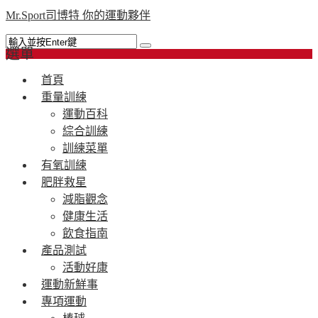
Mr.Sport司博特 你的運動夥伴
選單
首頁
重量訓練
運動百科
綜合訓練
訓練菜單
有氧訓練
肥胖救星
減脂觀念
健康生活
飲食指南
產品測試
活動好康
運動新鮮事
專項運動