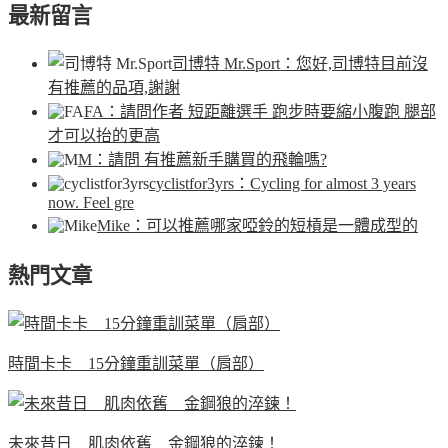
最新留言
司博特 Mr.Sport
：您好,司博特目前沒
有推薦的品項,謝謝
FA
：請問作者 短距離選手 跑步時要縮小腹跑 腿部
才可以抬的更高
M
：請問 有推薦新手購買的飛輪嗎?
cyclistfor3yrs
：Cycling for almost 3 years
now. Feel gre
Mike
：可以推薦哪家啞鈴的短槓是一體成型的
熱門文章
時間卡卡 15分鐘重訓菜單（肩部）
未來昔日 肌肉依舊 金鋼狼的淬鍊！