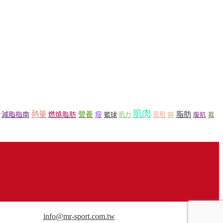
肌肉
熱量
脂肪
營養
減脂指南
燃燒脂肪
瘦
籃球
背肌
肌力
胖
腹肌
裁
用途請來信洽談。
info@mr-sport.com.tw