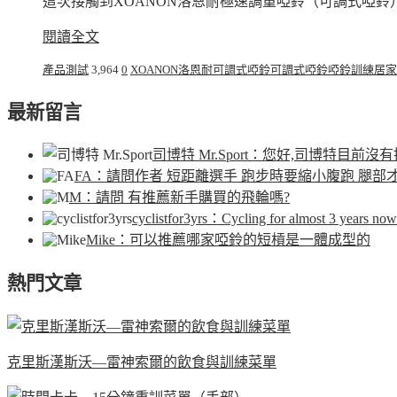
這次接觸到XOANON洛恩耐極速調重啞鈴（可調式啞鈴
閱讀全文
產品測試
3,964
0
XOANON洛恩耐可調式啞鈴
可調式啞鈴
啞鈴訓練
居家
最新留言
司博特 Mr.Sport
：您好,司博特目前沒有
FA
：請問作者 短距離選手 跑步時要縮小腹跑 腿部
M
：請問 有推薦新手購買的飛輪嗎?
cyclistfor3yrs
：Cycling for almost 3 years now.
Mike
：可以推薦哪家啞鈴的短槓是一體成型的
熱門文章
克里斯漢斯沃—雷神索爾的飲食與訓練菜單