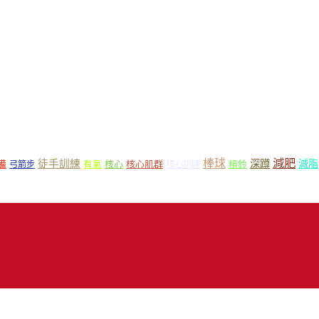
減肥
棒球
徒手訓練
深蹲
減脂
核心
核心肌群
槓鈴
備
弓箭步
有氧
核心訓練
18 Mr.Sport 司博特 著作權所有，請勿抄襲，請務必來信取得授權！商業