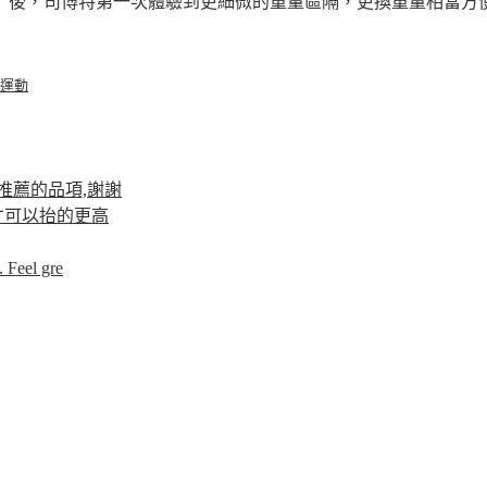
）後，司博特第一次體驗到更細微的重量區隔，更換重量相當方便簡
運動
推薦的品項,謝謝
才可以抬的更高
 Feel gre