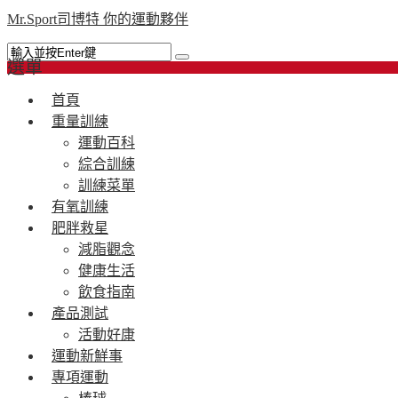
Mr.Sport司博特 你的運動夥伴
選單
首頁
重量訓練
運動百科
綜合訓練
訓練菜單
有氧訓練
肥胖救星
減脂觀念
健康生活
飲食指南
產品測試
活動好康
運動新鮮事
專項運動