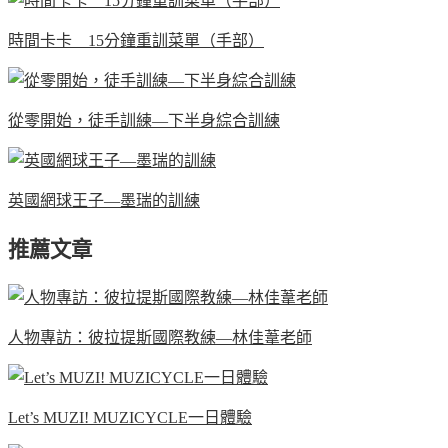
時間卡卡 15分鐘重訓菜單（手部）
從零開始，徒手訓練—下半身綜合訓練
英國網球王子—墨瑞的訓練
推薦文章
人物專訪：彼拉提斯國際教練—林佳葦老師
Let’s MUZI! MUZICYCLE一日體驗