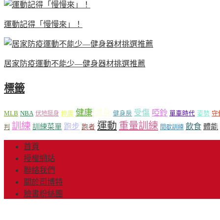
運動記得「慢慢來」！
居家防疫運動不能少—健身器材挑選推薦
標籤
健康
健身
受傷
啞鈴
MLB
NBA
伸展
伏地挺身
健身房
單車時代
姿勢
守
運動
重量訓練
訓練
飲食
跑步
體能
訓練菜單
跑者
判
間歇訓練
首頁
授權網站
聯絡我們
關於司博特
臉書粉絲團
© Copyright 2013-20