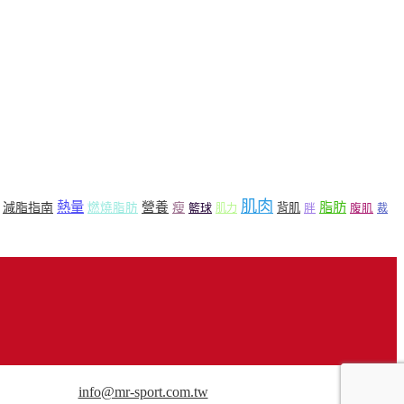
肌肉
熱量
脂肪
營養
減脂指南
燃燒脂肪
瘦
籃球
背肌
肌力
胖
腹肌
裁
用途請來信洽談。
info@mr-sport.com.tw