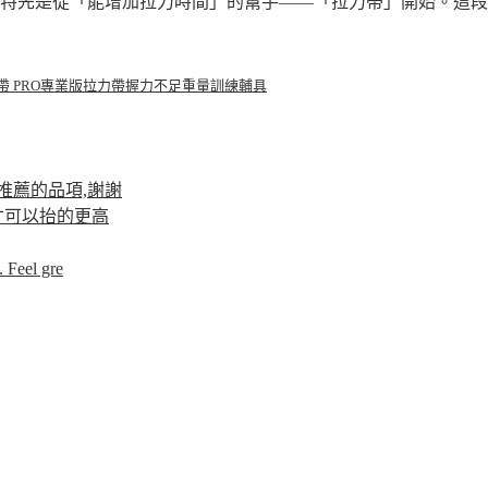
特先是從「能增加拉力時間」的幫手——「拉力帶」開始。這段期
帶 PRO專業版
拉力帶
握力不足
重量訓練輔具
推薦的品項,謝謝
才可以抬的更高
 Feel gre