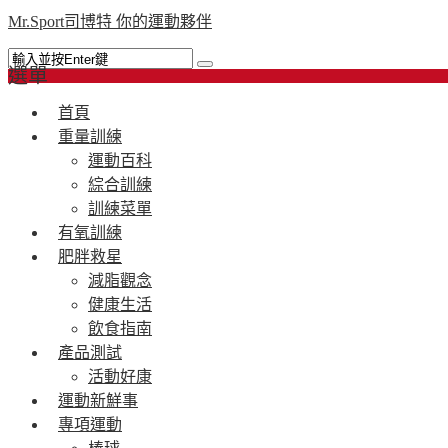
Mr.Sport司博特 你的運動夥伴
選單
首頁
重量訓練
運動百科
綜合訓練
訓練菜單
有氧訓練
肥胖救星
減脂觀念
健康生活
飲食指南
產品測試
活動好康
運動新鮮事
專項運動