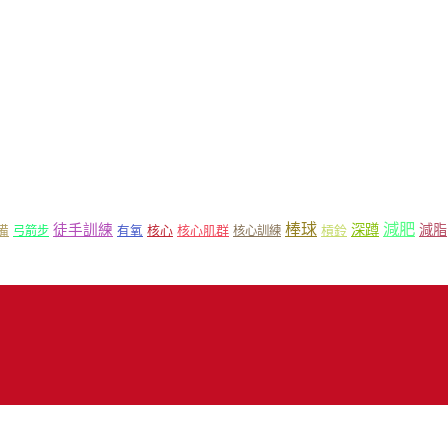
減肥
棒球
徒手訓練
深蹲
減脂
核心
核心肌群
槓鈴
備
弓箭步
有氧
核心訓練
18 Mr.Sport 司博特 著作權所有，請勿抄襲，請務必來信取得授權！商業