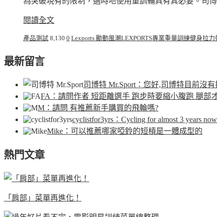
為突破現有的限制，適時地使用重訓輔具有其必要。司博
閱讀全文
產品測試
8,130
0
Lexports 勵動風潮
LEXPORTS專業重量訓練健身拉力
最新留言
司博特 Mr.Sport
：您好,司博特目前沒有
FA
：請問作者 短距離選手 跑步時要縮小腹跑 腿部
M
：請問 有推薦新手購買的飛輪嗎?
cyclistfor3yrs
：Cycling for almost 3 years now.
Mike
：可以推薦哪家啞鈴的短槓是一體成型的
熱門文章
「肩部」菜單再進化！