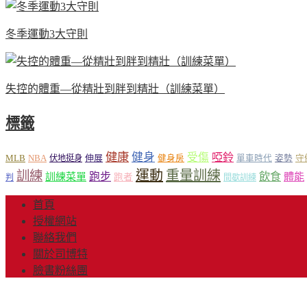
冬季運動3大守則
失控的體重—從精壯到胖到精壯（訓練菜單）
標籤
健康
健身
受傷
啞鈴
MLB
NBA
伸展
伏地挺身
健身房
單車時代
姿勢
守
運動
重量訓練
訓練
飲食
跑步
體能
訓練菜單
跑者
判
間歇訓練
首頁
授權網站
聯絡我們
關於司博特
臉書粉絲團
© Copyright 2013-20