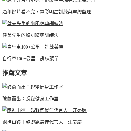
過年好片看不完，電影明星訓練菜單總整理
健美先生的胸肌精典訓練法
自行車100+公里 訓練菜單
推薦文章
破繭而出：蛻變健身工作室
跑進山徑｜越野跑最佳代言人—江晏慶