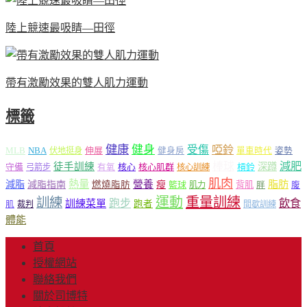
陸上競速最吸睛—田徑
帶有激勵效果的雙人肌力運動
標籤
健康
健身
受傷
啞鈴
MLB
NBA
伸展
伏地挺身
健身房
單車時代
姿勢
減肥
棒球
徒手訓練
深蹲
核心
核心肌群
槓鈴
守備
弓箭步
有氧
核心訓練
肌肉
熱量
脂肪
減脂
營養
減脂指南
燃燒脂肪
瘦
籃球
背肌
肌力
胖
腹
運動
重量訓練
訓練
飲食
跑步
訓練菜單
跑者
肌
裁判
間歇訓練
體能
首頁
授權網站
聯絡我們
關於司博特