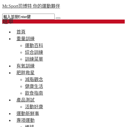
Mr.Sport司博特 你的運動夥伴
選單
首頁
重量訓練
運動百科
綜合訓練
訓練菜單
有氧訓練
肥胖救星
減脂觀念
健康生活
飲食指南
產品測試
活動好康
運動新鮮事
專項運動