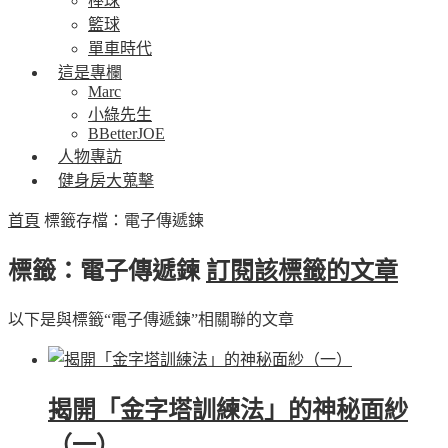
棒球
籃球
單車時代
這是專欄
Marc
小綠先生
BBetterJOE
人物專訪
健身房大蒐擊
首頁
標籤存檔：電子傳遞鍊
標籤：電子傳遞鍊
訂閱該標籤的文章
以下是與標籤“電子傳遞鍊”相關聯的文章
揭開「金字塔訓練法」的神秘面紗
（一）