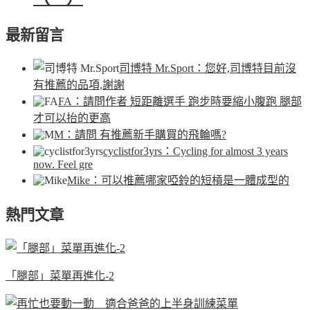
最新留言
司博特 Mr.Sport
：您好,司博特目前沒
有推薦的品項,謝謝
FA
：請問作者 短距離選手 跑步時要縮小腹跑 腿部
才可以抬的更高
M
：請問 有推薦新手購買的飛輪嗎?
cyclistfor3yrs
：Cycling for almost 3 years
now. Feel gre
Mike
：可以推薦哪家啞鈴的短槓是一體成型的
熱門文章
「腿部」菜單再進化-2