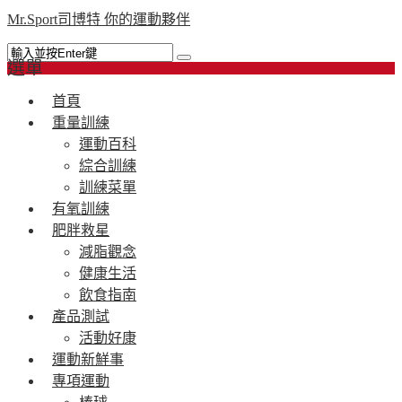
Mr.Sport司博特 你的運動夥伴
選單
首頁
重量訓練
運動百科
綜合訓練
訓練菜單
有氧訓練
肥胖救星
減脂觀念
健康生活
飲食指南
產品測試
活動好康
運動新鮮事
專項運動