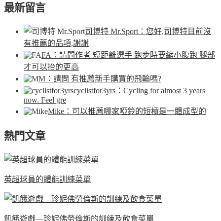
最新留言
司博特 Mr.Sport
：您好,司博特目前沒
有推薦的品項,謝謝
FA
：請問作者 短距離選手 跑步時要縮小腹跑 腿部
才可以抬的更高
M
：請問 有推薦新手購買的飛輪嗎?
cyclistfor3yrs
：Cycling for almost 3 years
now. Feel gre
Mike
：可以推薦哪家啞鈴的短槓是一體成型的
熱門文章
英超球員的體能訓練菜單
飢餓遊戲—珍妮佛勞倫斯的訓練及飲食菜單