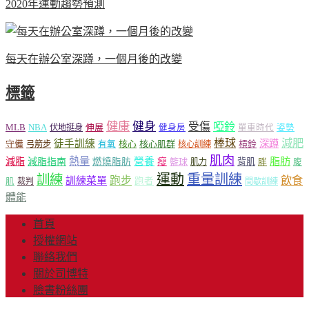
2020年運動趨勢預測
每天在辦公室深蹲，一個月後的改變
標籤
健康
健身
受傷
啞鈴
MLB
NBA
伸展
伏地挺身
健身房
單車時代
姿勢
減肥
棒球
徒手訓練
深蹲
核心
核心肌群
槓鈴
守備
弓箭步
有氧
核心訓練
肌肉
熱量
脂肪
減脂
營養
減脂指南
燃燒脂肪
瘦
籃球
背肌
肌力
胖
腹
運動
重量訓練
訓練
飲食
跑步
訓練菜單
跑者
肌
裁判
間歇訓練
體能
首頁
授權網站
聯絡我們
關於司博特
臉書粉絲團