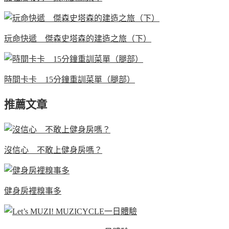
玩命快遞 傑森史塔森的建造之旅（下）
時間卡卡 15分鐘重訓菜單（腿部）
推薦文章
沒信心 不敢上健身房嗎？
健身房裡糗事多