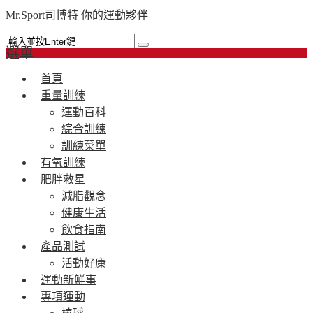
Mr.Sport司博特 你的運動夥伴
選單
首頁
重量訓練
運動百科
綜合訓練
訓練菜單
有氧訓練
肥胖救星
減脂觀念
健康生活
飲食指南
產品測試
活動好康
運動新鮮事
專項運動