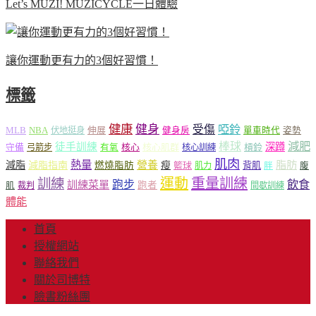
Let’s MUZI! MUZICYCLE一日體驗
讓你運動更有力的3個好習慣！
標籤
健康
健身
受傷
啞鈴
MLB
NBA
伸展
伏地挺身
健身房
單車時代
姿勢
減肥
棒球
徒手訓練
深蹲
核心
核心肌群
槓鈴
守備
弓箭步
有氧
核心訓練
肌肉
熱量
脂肪
減脂
營養
減脂指南
燃燒脂肪
瘦
籃球
背肌
肌力
胖
腹
運動
重量訓練
訓練
飲食
跑步
訓練菜單
跑者
肌
裁判
間歇訓練
體能
首頁
授權網站
聯絡我們
關於司博特
臉書粉絲團