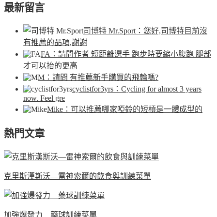
最新留言
司博特 Mr.Sport
：您好,司博特目前沒
有推薦的品項,謝謝
FA
：請問作者 短距離選手 跑步時要縮小腹跑 腿部
才可以抬的更高
M
：請問 有推薦新手購買的飛輪嗎?
cyclistfor3yrs
：Cycling for almost 3 years
now. Feel gre
Mike
：可以推薦哪家啞鈴的短槓是一體成型的
熱門文章
克里斯漢斯沃—雷神索爾的飲食與訓練菜單
加強爆發力 藥球訓練菜單