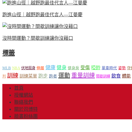
跑進山徑｜越野跑最佳代言人—江晏慶
沒時間運動？間歇訓練讓你沒藉口
標籤
健康
健身
受傷
啞鈴
MLB
NBA
伸展
伏地挺身
健身房
單車時代
姿勢
守
運動
重量訓練
訓練
飲食
跑步
體能
訓練菜單
跑者
判
間歇訓練
首頁
授權網站
聯絡我們
關於司博特
臉書粉絲團
© Copyright 2013-20