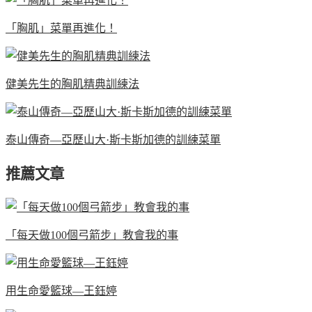
「胸肌」菜單再進化！
健美先生的胸肌精典訓練法
泰山傳奇—亞歷山大·斯卡斯加德的訓練菜單
推薦文章
「每天做100個弓箭步」教會我的事
用生命愛籃球—王鈺婷