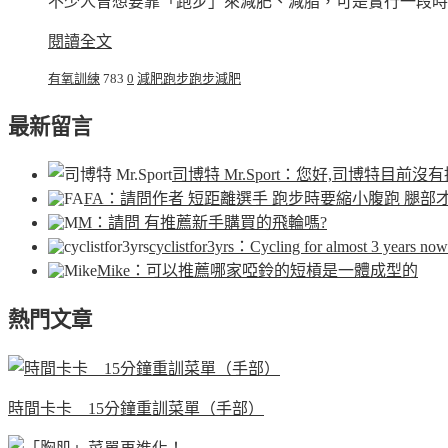
不少人曾想要靠「跑步」來減肥、減脂，可是實行一段時
閱讀全文
有氧訓練
783
0
減肥
跑步
跑步減肥
最新留言
司博特 Mr.Sport
：您好,司博特目前沒有
FA
：請問作者 短距離選手 跑步時要縮小腹跑 腿部
M
：請問 有推薦新手購買的飛輪嗎?
cyclistfor3yrs
：Cycling for almost 3 years now.
Mike
：可以推薦哪家啞鈴的短槓是一體成型的
熱門文章
時間卡卡 15分鐘重訓菜單（手部）