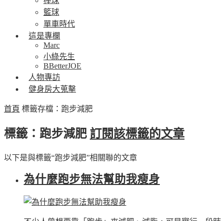
棒球
籃球
單車時代
這是專欄
Marc
小綠先生
BBetterJOE
人物專訪
健身房大蒐擊
首頁
標籤存檔：跑步減肥
標籤：跑步減肥
訂閱該標籤的文章
以下是與標籤“跑步減肥”相關聯的文章
為什麼跑步無法幫助我瘦身