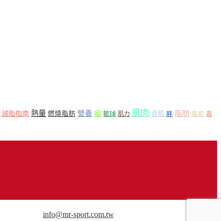
肌肉
熱量
脂肪
營養
減脂指南
燃燒脂肪
瘦
籃球
背肌
肌力
胖
腹肌
裁
用途請來信洽談。
info@mr-sport.com.tw