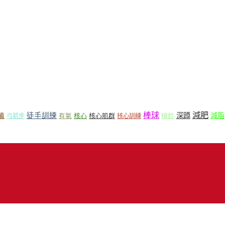
減肥
棒球
徒手訓練
深蹲
減脂
核心
核心肌群
槓鈴
備
弓箭步
有氧
核心訓練
18 Mr.Sport 司博特 著作權所有，請勿抄襲，請務必來信取得授權！商業