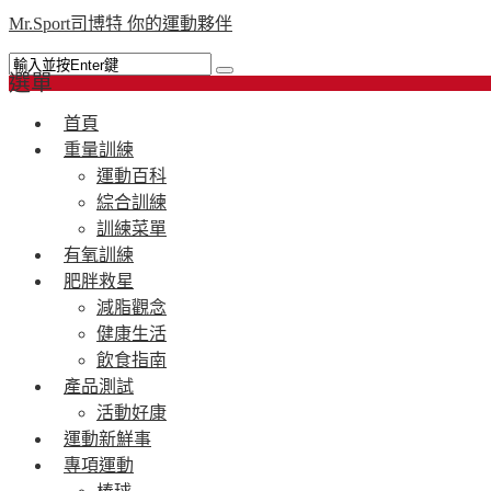
Mr.Sport司博特 你的運動夥伴
選單
首頁
重量訓練
運動百科
綜合訓練
訓練菜單
有氧訓練
肥胖救星
減脂觀念
健康生活
飲食指南
產品測試
活動好康
運動新鮮事
專項運動