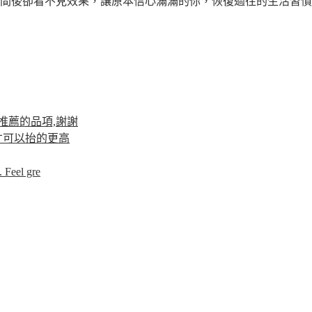
間後卻看不見效果，讓原本信心滿滿的你，恢復過往的生活習慣，
推薦的品項,謝謝
才可以抬的更高
 Feel gre