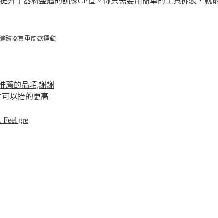
升了器材整體的訓練CP值。你只需要用簡單的工具拆裝，就能同
健臂器
負重
間歇運動
推薦的品項,謝謝
才可以抬的更高
 Feel gre