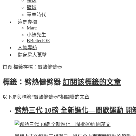
棒球
籃球
單車時代
這是專欄
Marc
小綠先生
BBetterJOE
人物專訪
健身房大蒐擊
首頁
標籤存檔：臂熱健臂器
標籤：臂熱健臂器
訂閱該標籤的文章
以下是與標籤“臂熱健臂器”相關聯的文章
臂熱三代 10磅 全新進化—間歇運動 開