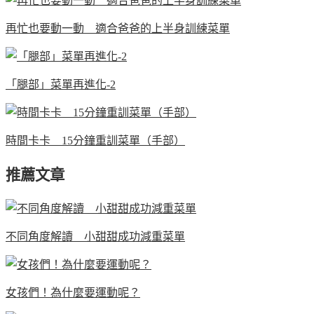
再忙也要動一動 適合爸爸的上半身訓練菜單
「腿部」菜單再進化-2
時間卡卡 15分鐘重訓菜單（手部）
推薦文章
不同角度解讀 小甜甜成功減重菜單
女孩們！為什麼要運動呢？