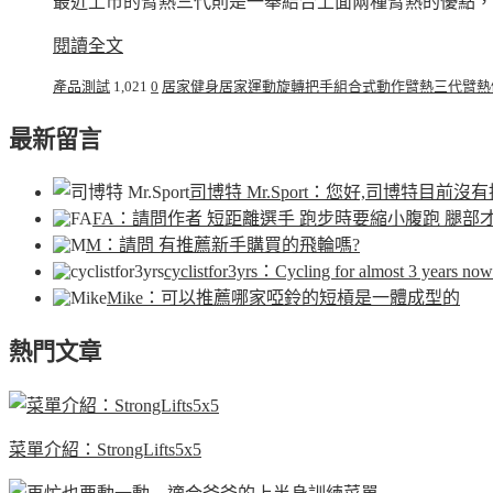
最近上市的臂熱三代則是一舉結合上面兩種臂熱的優點，提
閱讀全文
產品測試
1,021
0
居家健身
居家運動
旋轉把手
組合式動作
臂熱三代
臂熱
最新留言
司博特 Mr.Sport
：您好,司博特目前沒有
FA
：請問作者 短距離選手 跑步時要縮小腹跑 腿部
M
：請問 有推薦新手購買的飛輪嗎?
cyclistfor3yrs
：Cycling for almost 3 years now.
Mike
：可以推薦哪家啞鈴的短槓是一體成型的
熱門文章
菜單介紹：StrongLifts5x5