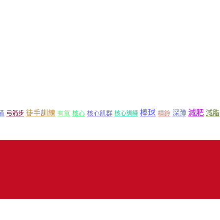
減肥
棒球
徒手訓練
深蹲
減脂
核心
核心肌群
槓鈴
備
弓箭步
有氧
核心訓練
18 Mr.Sport 司博特 著作權所有，請勿抄襲，請務必來信取得授權！商業