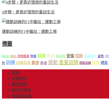
4步驟，更靠近理想的重訓生活
運動訓練的F1中繼站：運動工場
標籤
健康
健身
受傷
啞鈴
MLB
NBA
伸展
伏地挺身
健身房
單車時代
姿勢
守
運動
重量訓練
訓練
飲食
跑步
體能
訓練菜單
跑者
判
間歇訓練
首頁
授權網站
聯絡我們
關於司博特
臉書粉絲團
© Copyright 2013-20