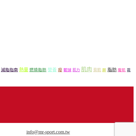
肌肉
熱量
脂肪
營養
減脂指南
燃燒脂肪
瘦
籃球
背肌
肌力
胖
腹肌
裁
用途請來信洽談。
info@mr-sport.com.tw