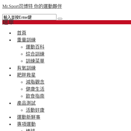
Mr.Sport司博特 你的運動夥伴
選單
首頁
重量訓練
運動百科
綜合訓練
訓練菜單
有氧訓練
肥胖救星
減脂觀念
健康生活
飲食指南
產品測試
活動好康
運動新鮮事
專項運動