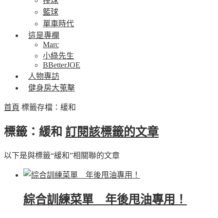
棒球
籃球
單車時代
這是專欄
Marc
小綠先生
BBetterJOE
人物專訪
健身房大蒐擊
首頁
標籤存檔：緩和
標籤：緩和
訂閱該標籤的文章
以下是與標籤“緩和”相關聯的文章
綜合訓練菜單 年後甩油專用！