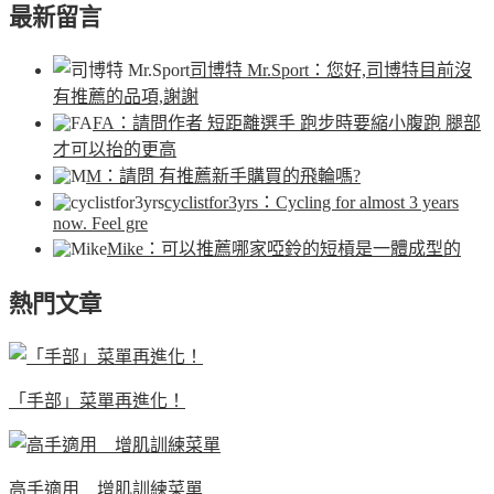
最新留言
司博特 Mr.Sport
：您好,司博特目前沒
有推薦的品項,謝謝
FA
：請問作者 短距離選手 跑步時要縮小腹跑 腿部
才可以抬的更高
M
：請問 有推薦新手購買的飛輪嗎?
cyclistfor3yrs
：Cycling for almost 3 years
now. Feel gre
Mike
：可以推薦哪家啞鈴的短槓是一體成型的
熱門文章
「手部」菜單再進化！
高手適用 增肌訓練菜單