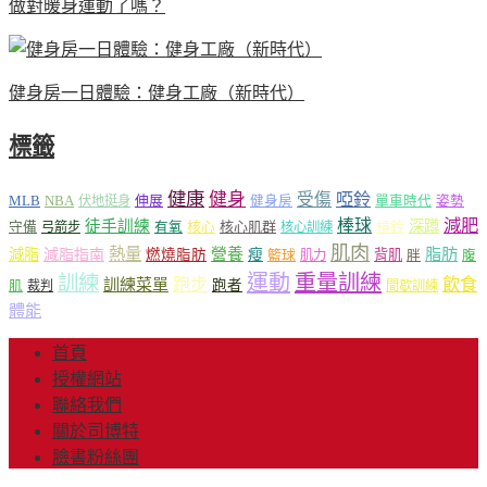
做對暖身運動了嗎？
健身房一日體驗：健身工廠（新時代）
標籤
健康
健身
受傷
啞鈴
MLB
NBA
伸展
伏地挺身
健身房
單車時代
姿勢
減肥
棒球
徒手訓練
深蹲
核心
核心肌群
槓鈴
守備
弓箭步
有氧
核心訓練
肌肉
熱量
脂肪
減脂
營養
減脂指南
燃燒脂肪
瘦
籃球
背肌
肌力
胖
腹
運動
重量訓練
訓練
飲食
跑步
訓練菜單
跑者
肌
裁判
間歇訓練
體能
首頁
授權網站
聯絡我們
關於司博特
臉書粉絲團