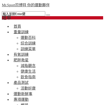
Mr.Sport司博特 你的運動夥伴
選單
首頁
重量訓練
運動百科
綜合訓練
訓練菜單
有氧訓練
肥胖救星
減脂觀念
健康生活
飲食指南
產品測試
活動好康
運動新鮮事
專項運動