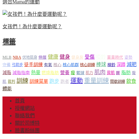
適合Mama的運動
女孩們！為什麼要運動呢？
標籤
健康
健身
受傷
啞鈴
MLB
NBA
伸展
伏地挺身
健身房
單車時代
姿勢
減肥
棒球
徒手訓練
深蹲
核心
核心肌群
槓鈴
守備
弓箭步
有氧
核心訓練
肌肉
熱量
脂肪
減脂
營養
減脂指南
燃燒脂肪
瘦
籃球
背肌
肌力
胖
腹
運動
重量訓練
訓練
飲食
跑步
訓練菜單
跑者
肌
裁判
間歇訓練
體能
首頁
授權網站
聯絡我們
關於司博特
臉書粉絲團