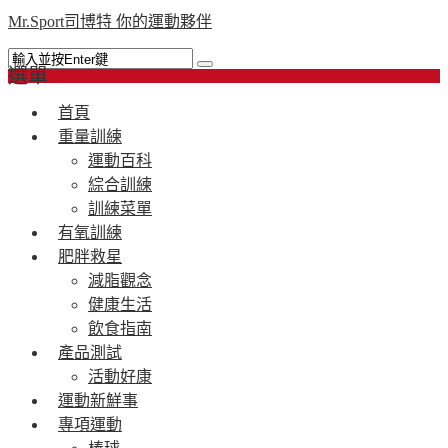
Mr.Sport司博特 你的運動夥伴
選單
首頁
重量訓練
運動百科
綜合訓練
訓練菜單
有氧訓練
肥胖救星
減脂觀念
健康生活
飲食指南
產品測試
活動好康
運動新鮮事
專項運動