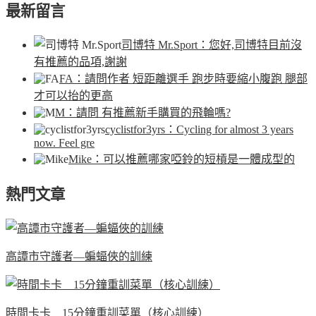
最新留言
司博特 Mr.Sport
：您好,司博特目前沒
有推薦的品項,謝謝
FA
：請問作者 短距離選手 跑步時要縮小腹跑 腿部
才可以抬的更高
M
：請問 有推薦新手購買的飛輪嗎?
cyclistfor3yrs
：Cycling for almost 3 years
now. Feel gre
Mike
：可以推薦哪家啞鈴的短槓是一體成型的
熱門文章
高譚市守護者—蝙蝠俠的訓練
時間卡卡 15分鐘重訓菜單（核心訓練）