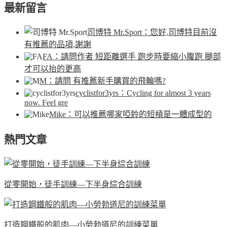
最新留言
司博特 Mr.Sport
：您好,司博特目前沒
有推薦的品項,謝謝
FA
：請問作者 短距離選手 跑步時要縮小腹跑 腿部
才可以抬的更高
M
：請問 有推薦新手購買的飛輪嗎?
cyclistfor3yrs
：Cycling for almost 3 years
now. Feel gre
Mike
：可以推薦哪家啞鈴的短槓是一體成型的
熱門文章
從零開始，徒手訓練—下半身綜合訓練
打造鋼鐵般的肌肉—小勞勃道尼的訓練菜單