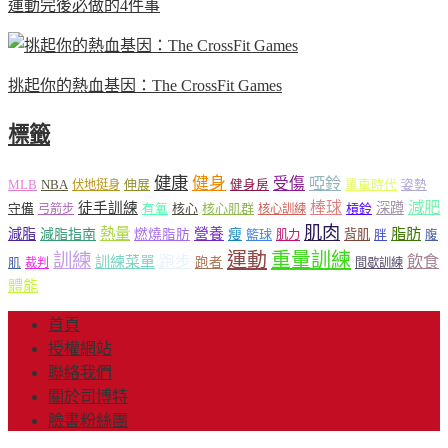
運動完後必做的4件事
挑起你的熱血基因：The CrossFit Games
標籤
健康
健身
受傷
啞鈴
MLB
NBA
伸展
伏地挺身
健身房
單車時代
姿勢
減肥
棒球
徒手訓練
深蹲
核心
核心肌群
槓鈴
守備
弓箭步
有氧
核心訓練
肌肉
熱量
脂肪
減脂
營養
減脂指南
燃燒脂肪
瘦
籃球
背肌
肌力
胖
腹
運動
重量訓練
訓練
飲食
跑步
訓練菜單
跑者
肌
裁判
間歇訓練
體能
首頁
授權網站
聯絡我們
關於司博特
臉書粉絲團