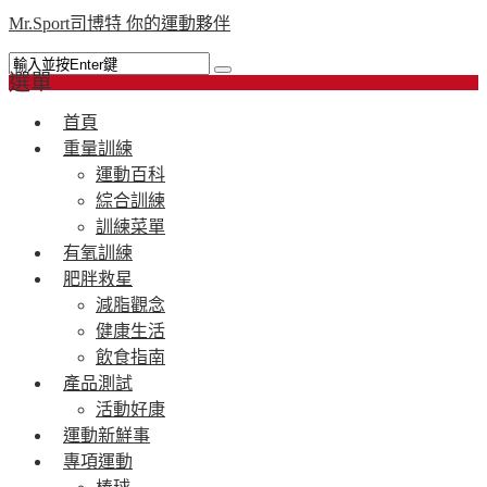
Mr.Sport司博特 你的運動夥伴
選單
首頁
重量訓練
運動百科
綜合訓練
訓練菜單
有氧訓練
肥胖救星
減脂觀念
健康生活
飲食指南
產品測試
活動好康
運動新鮮事
專項運動