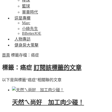
棒球
籃球
單車時代
這是專欄
Marc
小綠先生
BBetterJOE
人物專訪
健身房大蒐擊
首頁
標籤存檔：癌症
標籤：癌症
訂閱該標籤的文章
以下是與標籤“癌症”相關聯的文章
天然ㄟ尚好 加工肉少碰！