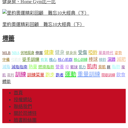
健身房、Home Gym比一比
里約奧運精彩回顧 難忘10大經典（下）
標籤
健康
健身
受傷
啞鈴
MLB
NBA
伸展
伏地挺身
健身房
單車時代
姿勢
減肥
棒球
徒手訓練
深蹲
核心
核心肌群
槓鈴
守備
弓箭步
有氧
核心訓練
肌肉
熱量
脂肪
減脂
營養
減脂指南
燃燒脂肪
瘦
籃球
背肌
肌力
胖
腹
運動
重量訓練
訓練
飲食
跑步
訓練菜單
跑者
肌
裁判
間歇訓練
體能
首頁
授權網站
聯絡我們
關於司博特
臉書粉絲團