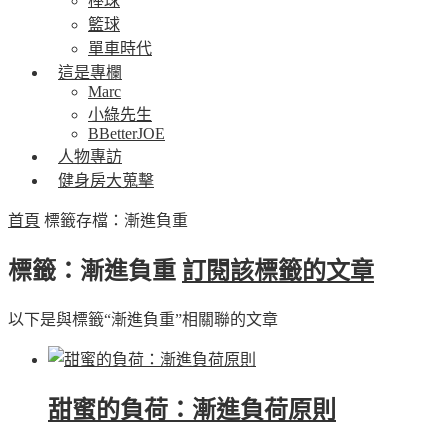
棒球
籃球
單車時代
這是專欄
Marc
小綠先生
BBetterJOE
人物專訪
健身房大蒐擊
首頁
標籤存檔：漸進負重
標籤：漸進負重
訂閱該標籤的文章
以下是與標籤“漸進負重”相關聯的文章
甜蜜的負荷：漸進負荷原則