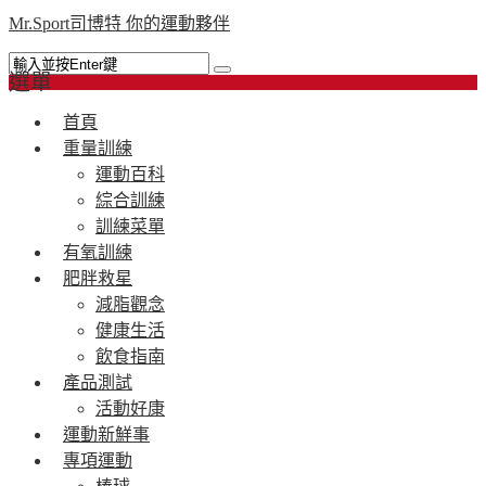
Mr.Sport司博特 你的運動夥伴
選單
首頁
重量訓練
運動百科
綜合訓練
訓練菜單
有氧訓練
肥胖救星
減脂觀念
健康生活
飲食指南
產品測試
活動好康
運動新鮮事
專項運動