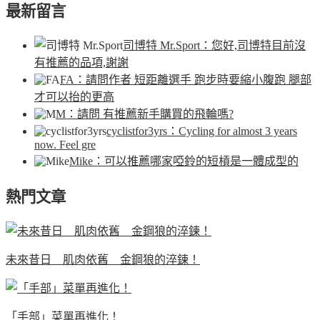
最新留言
司博特 Mr.Sport
：您好,司博特目前沒
有推薦的品項,謝謝
FA
：請問作者 短距離選手 跑步時要縮小腹跑 腿部
才可以抬的更高
M
：請問 有推薦新手購買的飛輪嗎?
cyclistfor3yrs
：Cycling for almost 3 years
now. Feel gre
Mike
：可以推薦哪家啞鈴的短槓是一體成型的
熱門文章
未來昔日 肌肉依舊 金鋼狼的淬鍊！
「手部」菜單再進化！