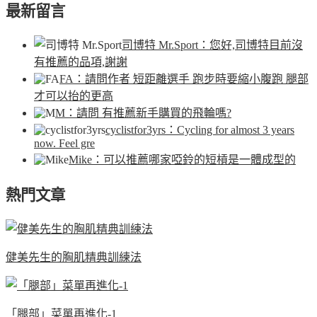
最新留言
司博特 Mr.Sport
：您好,司博特目前沒
有推薦的品項,謝謝
FA
：請問作者 短距離選手 跑步時要縮小腹跑 腿部
才可以抬的更高
M
：請問 有推薦新手購買的飛輪嗎?
cyclistfor3yrs
：Cycling for almost 3 years
now. Feel gre
Mike
：可以推薦哪家啞鈴的短槓是一體成型的
熱門文章
健美先生的胸肌精典訓練法
「腿部」菜單再進化-1