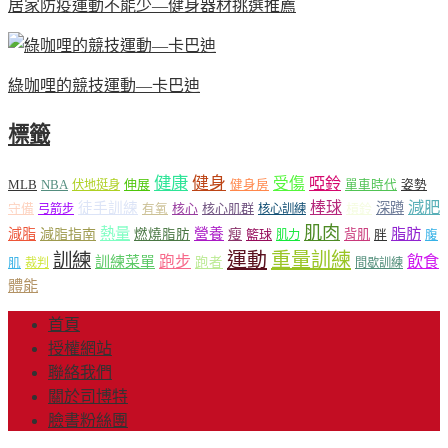
居家防疫運動不能少—健身器材挑選推薦
綠咖哩的競技運動—卡巴迪
標籤
健康
健身
受傷
啞鈴
MLB
NBA
伸展
伏地挺身
健身房
單車時代
姿勢
減肥
棒球
徒手訓練
深蹲
核心
核心肌群
槓鈴
守備
弓箭步
有氧
核心訓練
肌肉
熱量
脂肪
減脂
營養
減脂指南
燃燒脂肪
瘦
籃球
背肌
肌力
胖
腹
運動
重量訓練
訓練
飲食
跑步
訓練菜單
跑者
肌
裁判
間歇訓練
體能
首頁
授權網站
聯絡我們
關於司博特
臉書粉絲團