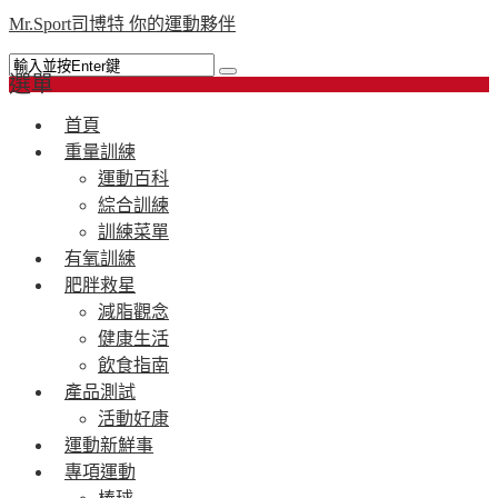
Mr.Sport司博特 你的運動夥伴
選單
首頁
重量訓練
運動百科
綜合訓練
訓練菜單
有氧訓練
肥胖救星
減脂觀念
健康生活
飲食指南
產品測試
活動好康
運動新鮮事
專項運動