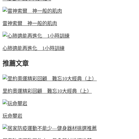
雷神索爾 神一般的肌肉
心肺適能再進化 1小時訓練
推薦文章
里約奧運精彩回顧 難忘10大經典（上）
玩命攀岩