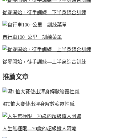
從零開始，徒手訓練—下半身綜合訓練
自行車100+公里 訓練菜單
從零開始，徒手訓練—上半身綜合訓練
推薦文章
濕T恤大賽使出渾身解數嶄露性感
人生無極限—70歲的超級鐵人阿嬤