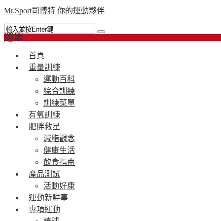
Mr.Sport司博特 你的運動夥伴
選單
首頁
重量訓練
運動百科
綜合訓練
訓練菜單
有氧訓練
肥胖救星
減脂觀念
健康生活
飲食指南
產品測試
活動好康
運動新鮮事
專項運動