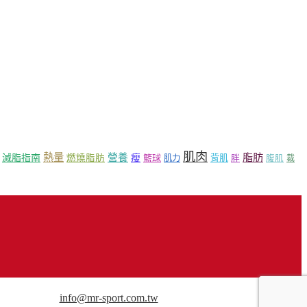
肌肉
熱量
脂肪
營養
減脂指南
燃燒脂肪
瘦
籃球
背肌
肌力
胖
腹肌
裁
用途請來信洽談。
info@mr-sport.com.tw