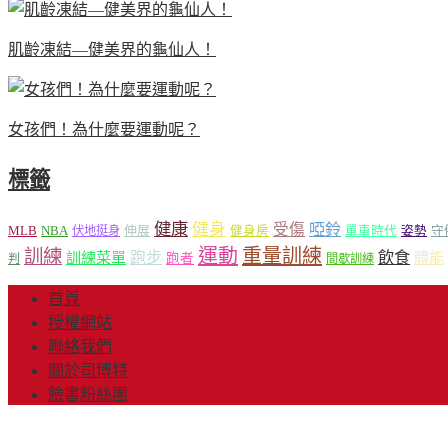
肌齡凍結—健美界的龜仙人！
女孩們！為什麼要運動呢？
標籤
健康
健身
受傷
啞鈴
MLB
NBA
伸展
伏地挺身
健身房
單車時代
姿勢
守
運動
重量訓練
訓練
飲食
跑步
體能
訓練菜單
跑者
判
間歇訓練
首頁
授權網站
聯絡我們
關於司博特
臉書粉絲團
© Copyright 2013-20