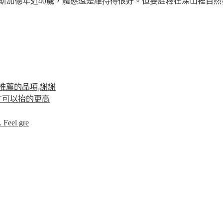
斯加德年近40歲，體態還是維持得很好。但要詮釋在深山裡自然發
推薦的品項,謝謝
才可以抬的更高
 Feel gre