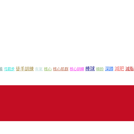
減肥
棒球
徒手訓練
深蹲
減脂
核心
核心肌群
槓鈴
備
弓箭步
有氧
核心訓練
18 Mr.Sport 司博特 著作權所有，請勿抄襲，請務必來信取得授權！商業