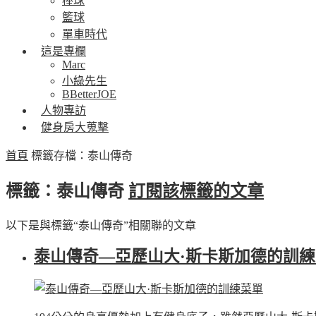
棒球
籃球
單車時代
這是專欄
Marc
小綠先生
BBetterJOE
人物專訪
健身房大蒐擊
首頁
標籤存檔：泰山傳奇
標籤：泰山傳奇
訂閱該標籤的文章
以下是與標籤“泰山傳奇”相關聯的文章
泰山傳奇—亞歷山大·斯卡斯加德的訓