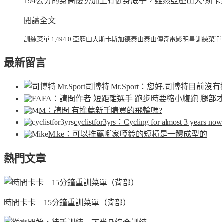
194公分的身高優勢加上有健身底子，雖然亞歷山大·斯卡
閱讀全文
訓練菜單
1,494
0
亞歷山大斯卡斯加德
泰山
泰山傳奇
電影明星訓練菜單
最新留言
司博特 Mr.Sport
：您好,司博特目前沒有
FA
：請問作者 短距離選手 跑步時要縮小腹跑 腿部
M
：請問 有推薦新手購買的飛輪嗎?
cyclistfor3yrs
：Cycling for almost 3 years now.
Mike
：可以推薦哪家啞鈴的短槓是一體成型的
熱門文章
時間卡卡 15分鐘重訓菜單（背部）