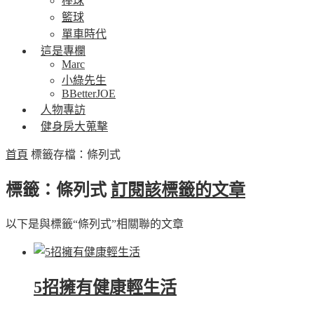
棒球
籃球
單車時代
這是專欄
Marc
小綠先生
BBetterJOE
人物專訪
健身房大蒐擊
首頁
標籤存檔：條列式
標籤：條列式
訂閱該標籤的文章
以下是與標籤“條列式”相關聯的文章
5招擁有健康輕生活