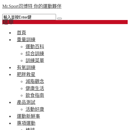
Mr.Sport司博特 你的運動夥伴
選單
首頁
重量訓練
運動百科
綜合訓練
訓練菜單
有氧訓練
肥胖救星
減脂觀念
健康生活
飲食指南
產品測試
活動好康
運動新鮮事
專項運動