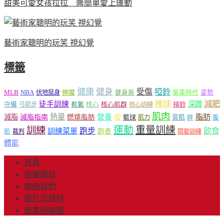
甜美可愛女孩拉拉 醬簡單愛上運動
藝術家聰明的玩笑 視幻覺
標籤
健康
健身
受傷
啞鈴
MLB
NBA
伸展
伏地挺身
健身房
單車時代
姿勢
減肥
棒球
徒手訓練
深蹲
核心
核心肌群
槓鈴
守備
弓箭步
有氧
核心訓練
肌肉
熱量
脂肪
減脂
營養
減脂指南
燃燒脂肪
瘦
籃球
背肌
肌力
胖
腹
運動
重量訓練
訓練
飲食
跑步
訓練菜單
跑者
肌
裁判
間歇訓練
體能
首頁
授權網站
聯絡我們
關於司博特
臉書粉絲團