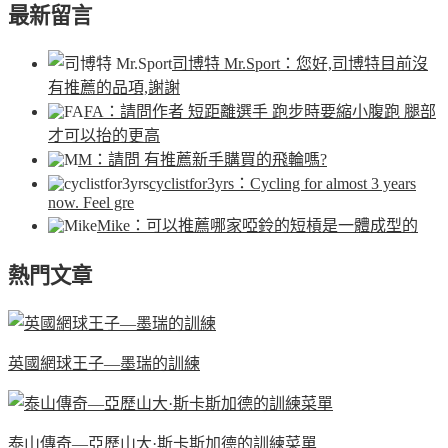
最新留言
司博特 Mr.Sport
：您好,司博特目前沒
有推薦的品項,謝謝
FA
：請問作者 短距離選手 跑步時要縮小腹跑 腿部
才可以抬的更高
M
：請問 有推薦新手購買的飛輪嗎?
cyclistfor3yrs
：Cycling for almost 3 years
now. Feel gre
Mike
：可以推薦哪家啞鈴的短槓是一體成型的
熱門文章
英國網球王子—墨瑞的訓練
泰山傳奇—亞歷山大·斯卡斯加德的訓練菜單