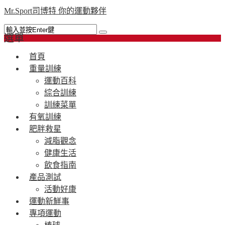
Mr.Sport司博特 你的運動夥伴
選單
首頁
重量訓練
運動百科
綜合訓練
訓練菜單
有氧訓練
肥胖救星
減脂觀念
健康生活
飲食指南
產品測試
活動好康
運動新鮮事
專項運動