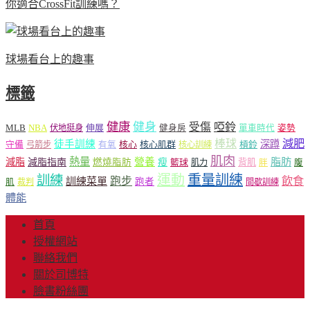
你適合CrossFit訓練嗎？
球場看台上的趣事
標籤
健康
健身
受傷
啞鈴
MLB
NBA
伸展
伏地挺身
健身房
單車時代
姿勢
減肥
棒球
徒手訓練
深蹲
核心
核心肌群
槓鈴
守備
弓箭步
有氧
核心訓練
肌肉
熱量
脂肪
減脂
營養
減脂指南
燃燒脂肪
瘦
籃球
背肌
肌力
胖
腹
運動
重量訓練
訓練
飲食
跑步
訓練菜單
跑者
肌
裁判
間歇訓練
體能
首頁
授權網站
聯絡我們
關於司博特
臉書粉絲團