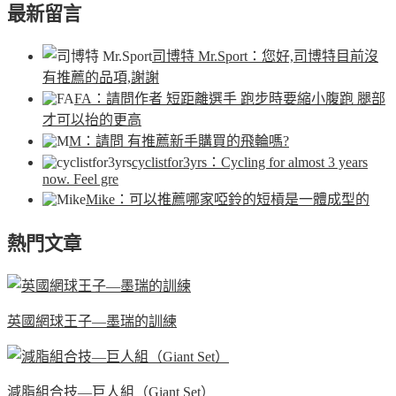
最新留言
司博特 Mr.Sport
：您好,司博特目前沒
有推薦的品項,謝謝
FA
：請問作者 短距離選手 跑步時要縮小腹跑 腿部
才可以抬的更高
M
：請問 有推薦新手購買的飛輪嗎?
cyclistfor3yrs
：Cycling for almost 3 years
now. Feel gre
Mike
：可以推薦哪家啞鈴的短槓是一體成型的
熱門文章
英國網球王子—墨瑞的訓練
減脂組合技—巨人組（Giant Set）