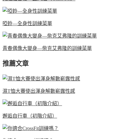
啞鈴—全身性訓練菜單
青春偶像大變身—柴克艾弗隆的訓練菜單
推薦文章
濕T恤大賽使出渾身解數嶄露性感
邂逅自行車（初階介紹）