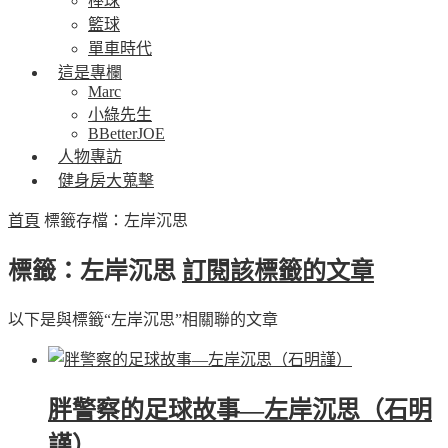
棒球
籃球
單車時代
這是專欄
Marc
小綠先生
BBetterJOE
人物專訪
健身房大蒐擊
首頁
標籤存檔：左岸沉思
標籤：左岸沉思
訂閱該標籤的文章
以下是與標籤“左岸沉思”相關聯的文章
胖警察的足球故事—左岸沉思（石明
謹）