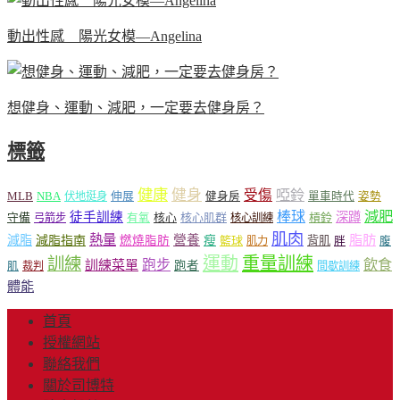
動出性感 陽光女模—Angelina
想健身、運動、減肥，一定要去健身房？
標籤
健康
健身
受傷
啞鈴
MLB
NBA
伸展
伏地挺身
健身房
單車時代
姿勢
減肥
棒球
徒手訓練
深蹲
核心
核心肌群
槓鈴
守備
弓箭步
有氧
核心訓練
肌肉
熱量
脂肪
減脂
營養
減脂指南
燃燒脂肪
瘦
籃球
背肌
肌力
胖
腹
運動
重量訓練
訓練
飲食
跑步
訓練菜單
跑者
肌
裁判
間歇訓練
體能
首頁
授權網站
聯絡我們
關於司博特