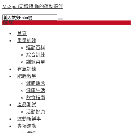
Mr.Sport司博特 你的運動夥伴
選單
首頁
重量訓練
運動百科
綜合訓練
訓練菜單
有氧訓練
肥胖救星
減脂觀念
健康生活
飲食指南
產品測試
活動好康
運動新鮮事
專項運動