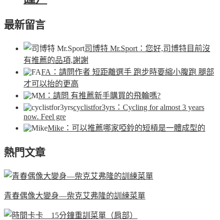
最新留言
司博特 Mr.Sport
：您好,司博特目前沒
有推薦的品項,謝謝
FA
：請問作者 短距離選手 跑步時要縮小腹跑 腿部
才可以抬的更高
M
：請問 有推薦新手購買的飛輪嗎?
cyclistfor3yrs
：Cycling for almost 3 years
now. Feel gre
Mike
：可以推薦哪家啞鈴的短槓是一體成型的
熱門文章
青春偶像大變身—柴克艾弗隆的訓練菜單