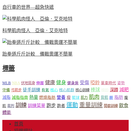
自行車的世界—超急快遞
科學肌肉怪人 亞倫．艾克哈特
跆拳道斤斤計較 備戰奧運不簡單
標籤
健康
健身
受傷
啞鈴
MLB
NBA
伸展
伏地挺身
健身房
單車時代
姿勢
減肥
棒球
徒手訓練
深蹲
核心
核心肌群
槓鈴
守備
弓箭步
有氧
核心訓練
肌肉
熱量
脂肪
減脂
營養
減脂指南
燃燒脂肪
瘦
籃球
背肌
肌力
胖
腹
運動
重量訓練
訓練
飲食
跑步
訓練菜單
跑者
肌
裁判
間歇訓練
體能
首頁
授權網站