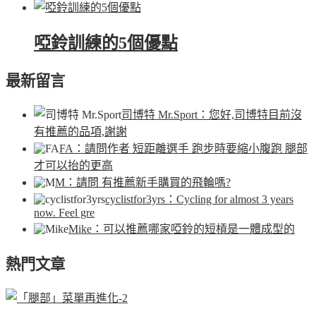
啞鈴訓練的5個優點
最新留言
司博特 Mr.Sport
：您好,司博特目前沒
有推薦的品項,謝謝
FA
：請問作者 短距離選手 跑步時要縮小腹跑 腿部
才可以抬的更高
M
：請問 有推薦新手購買的飛輪嗎?
cyclistfor3yrs
：Cycling for almost 3 years
now. Feel gre
Mike
：可以推薦哪家啞鈴的短槓是一體成型的
熱門文章