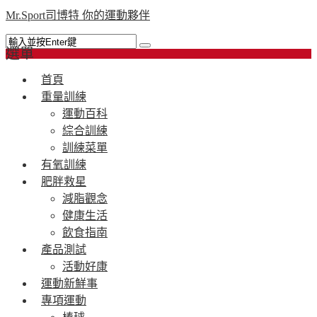
Mr.Sport司博特 你的運動夥伴
選單
首頁
重量訓練
運動百科
綜合訓練
訓練菜單
有氧訓練
肥胖救星
減脂觀念
健康生活
飲食指南
產品測試
活動好康
運動新鮮事
專項運動