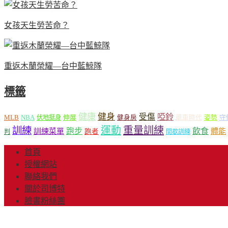
女孩天生勞苦命？
重返木蘭榮耀—台中藍鯨隊
標籤
健康
健身
受傷
啞鈴
MLB
NBA
伸展
伏地挺身
健身房
單車時代
姿勢
守
運動
重量訓練
訓練
飲食
跑步
體能
訓練菜單
跑者
判
間歇訓練
首頁
授權網站
聯絡我們
關於司博特
臉書粉絲團
© Copyright 2013-20