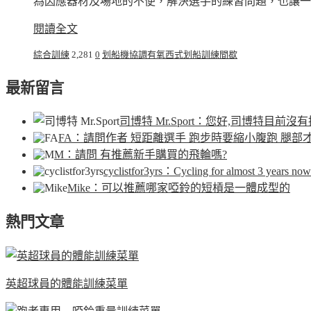
為因應器材及場地的不便，解決選手的練習問題，也讓一
閱讀全文
綜合訓練
2,281
0
划船機
協調
有氧
西式划船
訓練
間歇
最新留言
司博特 Mr.Sport
：您好,司博特目前沒有
FA
：請問作者 短距離選手 跑步時要縮小腹跑 腿部
M
：請問 有推薦新手購買的飛輪嗎?
cyclistfor3yrs
：Cycling for almost 3 years now.
Mike
：可以推薦哪家啞鈴的短槓是一體成型的
熱門文章
英超球員的體能訓練菜單