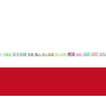
減肥
棒球
徒手訓練
深蹲
減脂
核心
核心肌群
槓鈴
備
弓箭步
有氧
核心訓練
18 Mr.Sport 司博特 著作權所有，請勿抄襲，請務必來信取得授權！商業