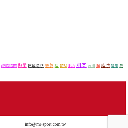
肌肉
熱量
脂肪
營養
減脂指南
燃燒脂肪
瘦
籃球
背肌
肌力
胖
腹肌
裁
用途請來信洽談。
info@mr-sport.com.tw