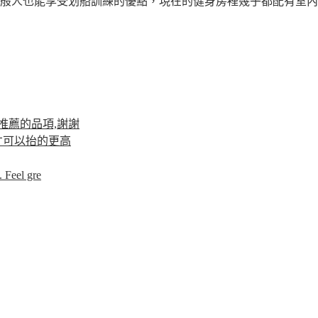
般人也能享受划船訓練的優點，現在的健身房裡幾乎都配有室內划
推薦的品項,謝謝
才可以抬的更高
 Feel gre