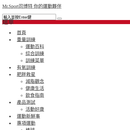
Mr.Sport司博特 你的運動夥伴
選單
首頁
重量訓練
運動百科
綜合訓練
訓練菜單
有氧訓練
肥胖救星
減脂觀念
健康生活
飲食指南
產品測試
活動好康
運動新鮮事
專項運動