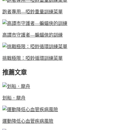
跑者專用—啞鈴重量訓練菜單
高譚市守護者—蝙蝠俠的訓練
挑戰極限：啞鈴循環訓練菜單
推薦文章
划船．龍舟
運動降低心血管疾病風險