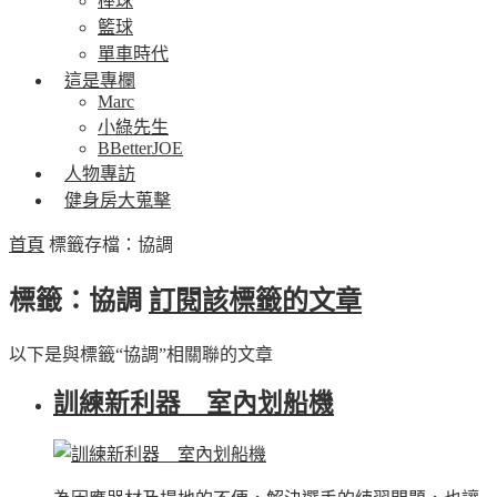
棒球
籃球
單車時代
這是專欄
Marc
小綠先生
BBetterJOE
人物專訪
健身房大蒐擊
首頁
標籤存檔：協調
標籤：協調
訂閱該標籤的文章
以下是與標籤“協調”相關聯的文章
訓練新利器 室內划船機