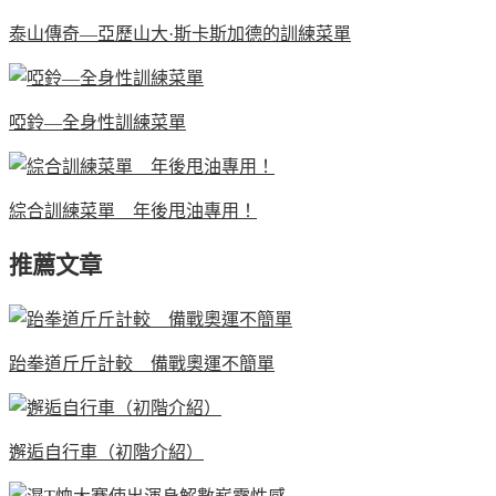
泰山傳奇—亞歷山大·斯卡斯加德的訓練菜單
啞鈴—全身性訓練菜單
綜合訓練菜單 年後甩油專用！
推薦文章
跆拳道斤斤計較 備戰奧運不簡單
邂逅自行車（初階介紹）