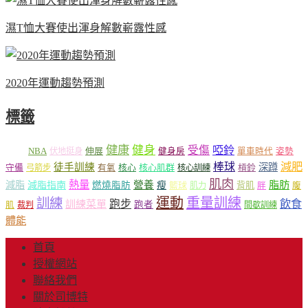
濕T恤大賽使出渾身解數嶄露性感
2020年運動趨勢預測
標籤
健康
健身
受傷
啞鈴
MLB
NBA
伸展
伏地挺身
健身房
單車時代
姿勢
減肥
棒球
徒手訓練
深蹲
核心
核心肌群
槓鈴
守備
弓箭步
有氧
核心訓練
肌肉
熱量
脂肪
減脂
營養
減脂指南
燃燒脂肪
瘦
籃球
背肌
肌力
胖
腹
運動
重量訓練
訓練
飲食
跑步
訓練菜單
跑者
肌
裁判
間歇訓練
體能
首頁
授權網站
聯絡我們
關於司博特