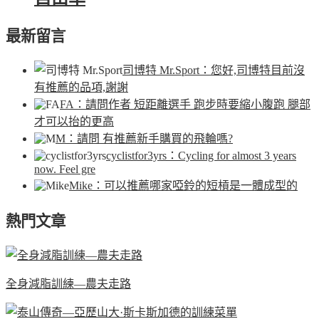
最新留言
司博特 Mr.Sport
：您好,司博特目前沒
有推薦的品項,謝謝
FA
：請問作者 短距離選手 跑步時要縮小腹跑 腿部
才可以抬的更高
M
：請問 有推薦新手購買的飛輪嗎?
cyclistfor3yrs
：Cycling for almost 3 years
now. Feel gre
Mike
：可以推薦哪家啞鈴的短槓是一體成型的
熱門文章
全身減脂訓練—農夫走路