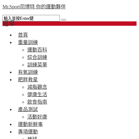
Mr.Sport司博特 你的運動夥伴
選單
首頁
重量訓練
運動百科
綜合訓練
訓練菜單
有氧訓練
肥胖救星
減脂觀念
健康生活
飲食指南
產品測試
活動好康
運動新鮮事
專項運動