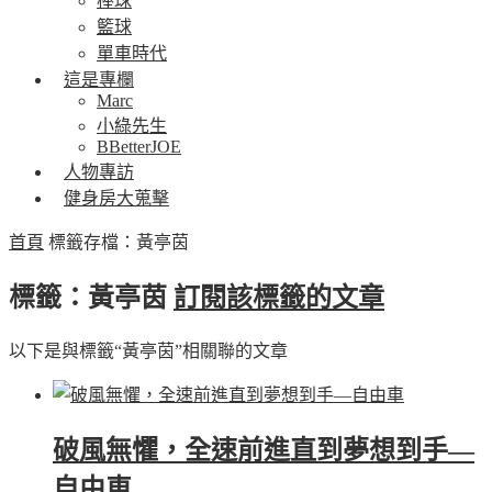
棒球
籃球
單車時代
這是專欄
Marc
小綠先生
BBetterJOE
人物專訪
健身房大蒐擊
首頁
標籤存檔：黃亭茵
標籤：黃亭茵
訂閱該標籤的文章
以下是與標籤“黃亭茵”相關聯的文章
破風無懼，全速前進直到夢想到手—
自由車