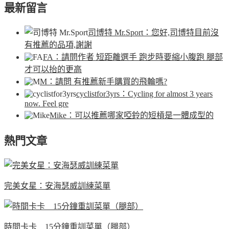
最新留言
司博特 Mr.Sport
：您好,司博特目前沒
有推薦的品項,謝謝
FA
：請問作者 短距離選手 跑步時要縮小腹跑 腿部
才可以抬的更高
M
：請問 有推薦新手購買的飛輪嗎?
cyclistfor3yrs
：Cycling for almost 3 years
now. Feel gre
Mike
：可以推薦哪家啞鈴的短槓是一體成型的
熱門文章
完美女星：安海瑟威訓練菜單
時間卡卡 15分鐘重訓菜單（腿部）