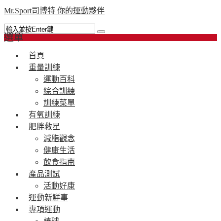
Mr.Sport司博特 你的運動夥伴
選單
首頁
重量訓練
運動百科
綜合訓練
訓練菜單
有氧訓練
肥胖救星
減脂觀念
健康生活
飲食指南
產品測試
活動好康
運動新鮮事
專項運動