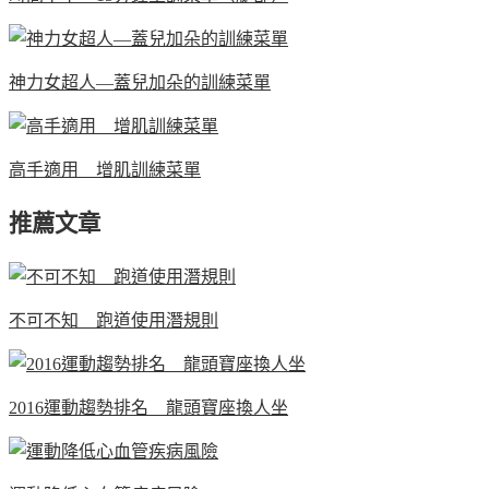
神力女超人—蓋兒加朵的訓練菜單
高手適用 增肌訓練菜單
推薦文章
不可不知 跑道使用潛規則
2016運動趨勢排名 龍頭寶座換人坐