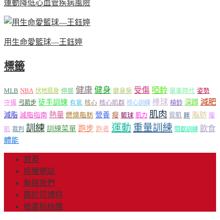
運動降低心血管疾病風險
用生命愛籃球—王鈺婷
標籤
健康
健身
受傷
啞鈴
MLB
NBA
伸展
伏地挺身
健身房
單車時代
姿勢
減肥
棒球
徒手訓練
深蹲
核心
核心肌群
槓鈴
守備
弓箭步
有氧
核心訓練
肌肉
熱量
脂肪
減脂
營養
減脂指南
燃燒脂肪
瘦
籃球
背肌
肌力
胖
腹
運動
重量訓練
訓練
飲食
跑步
訓練菜單
跑者
肌
裁判
間歇訓練
體能
首頁
授權網站
聯絡我們
關於司博特
臉書粉絲團