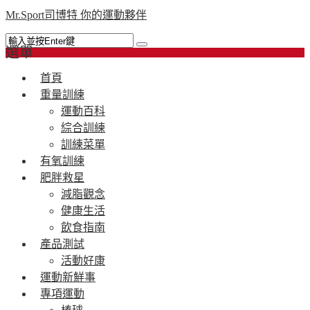
Mr.Sport司博特 你的運動夥伴
選單
首頁
重量訓練
運動百科
綜合訓練
訓練菜單
有氧訓練
肥胖救星
減脂觀念
健康生活
飲食指南
產品測試
活動好康
運動新鮮事
專項運動