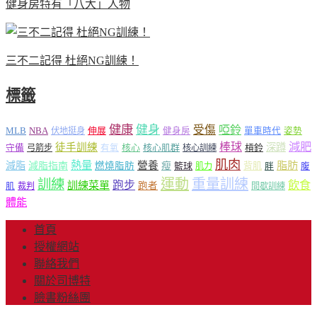
健身房特有「八大」人物
三不二記得 杜絕NG訓練！
標籤
健康
健身
受傷
啞鈴
MLB
NBA
伸展
伏地挺身
健身房
單車時代
姿勢
減肥
棒球
徒手訓練
深蹲
核心
核心肌群
槓鈴
守備
弓箭步
有氧
核心訓練
肌肉
熱量
脂肪
減脂
營養
減脂指南
燃燒脂肪
瘦
籃球
背肌
肌力
胖
腹
運動
重量訓練
訓練
飲食
跑步
訓練菜單
跑者
肌
裁判
間歇訓練
體能
首頁
授權網站
聯絡我們
關於司博特
臉書粉絲團