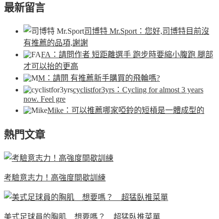
最新留言
司博特 Mr.Sport
：您好,司博特目前沒
有推薦的品項,謝謝
FA
：請問作者 短距離選手 跑步時要縮小腹跑 腿部
才可以抬的更高
M
：請問 有推薦新手購買的飛輪嗎?
cyclistfor3yrs
：Cycling for almost 3 years
now. Feel gre
Mike
：可以推薦哪家啞鈴的短槓是一體成型的
熱門文章
考驗意志力！高強度間歇訓練
美式足球員的胸肌 想要嗎？ 超猛臥推菜單