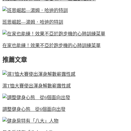
班恩崛起—湯姆．哈迪的特訓
在家也能練！效果不亞於跑步機的心肺訓練菜單
推薦文章
濕T恤大賽使出渾身解數嶄露性感
調整健身心態 從6個面向出發