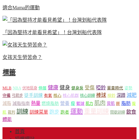
適合Mama的運動
「因為堅持才能看見希望」！台灣划船代表隊
女孩天生勞苦命？
標籤
健康
健身
受傷
啞鈴
MLB
NBA
伸展
伏地挺身
健身房
單車時代
姿勢
減肥
棒球
徒手訓練
深蹲
核心
核心肌群
槓鈴
守備
弓箭步
有氧
核心訓練
肌肉
熱量
脂肪
減脂
營養
減脂指南
燃燒脂肪
瘦
籃球
背肌
肌力
胖
腹
運動
重量訓練
訓練
飲食
跑步
訓練菜單
跑者
肌
裁判
間歇訓練
體能
首頁
授權網站