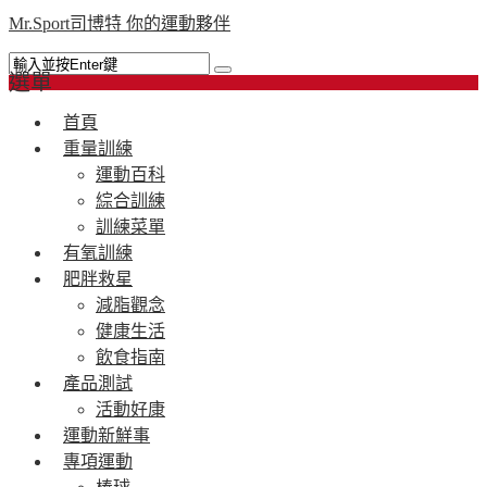
Mr.Sport司博特 你的運動夥伴
選單
首頁
重量訓練
運動百科
綜合訓練
訓練菜單
有氧訓練
肥胖救星
減脂觀念
健康生活
飲食指南
產品測試
活動好康
運動新鮮事
專項運動