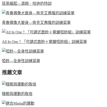
班恩崛起—湯姆．哈迪的特訓
青春偶像大變身—柴克艾弗隆的訓練菜單
All In One！「可調式壺鈴＋電鍍啞鈴組」訓練菜單
啞鈴—全身性訓練菜單
推薦文章
睡眠與運動的取捨