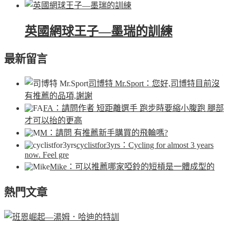
英國網球王子—墨瑞的訓練
最新留言
司博特 Mr.Sport
：您好,司博特目前沒
有推薦的品項,謝謝
FA
：請問作者 短距離選手 跑步時要縮小腹跑 腿部
才可以抬的更高
M
：請問 有推薦新手購買的飛輪嗎?
cyclistfor3yrs
：Cycling for almost 3 years
now. Feel gre
Mike
：可以推薦哪家啞鈴的短槓是一體成型的
熱門文章