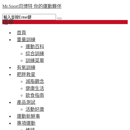
Mr.Sport司博特 你的運動夥伴
選單
首頁
重量訓練
運動百科
綜合訓練
訓練菜單
有氧訓練
肥胖救星
減脂觀念
健康生活
飲食指南
產品測試
活動好康
運動新鮮事
專項運動