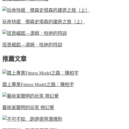
玩命快遞 傑森史塔森的建造之旅（上）
班恩崛起—湯姆．哈迪的特訓
推薦文章
踏上專業Fitness Model之路：陳柏宇
藝術家聰明的玩笑 視幻覺