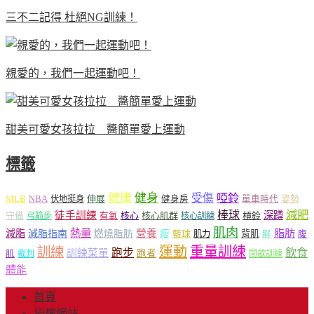
三不二記得 杜絕NG訓練！
親愛的，我們一起運動吧！
甜美可愛女孩拉拉 醬簡單愛上運動
標籤
健康
健身
受傷
啞鈴
MLB
NBA
伸展
伏地挺身
健身房
單車時代
姿勢
減肥
棒球
徒手訓練
深蹲
核心
核心肌群
槓鈴
守備
弓箭步
有氧
核心訓練
肌肉
熱量
脂肪
減脂
營養
減脂指南
燃燒脂肪
瘦
籃球
背肌
肌力
胖
腹
運動
重量訓練
訓練
飲食
跑步
訓練菜單
跑者
肌
裁判
間歇訓練
體能
首頁
授權網站