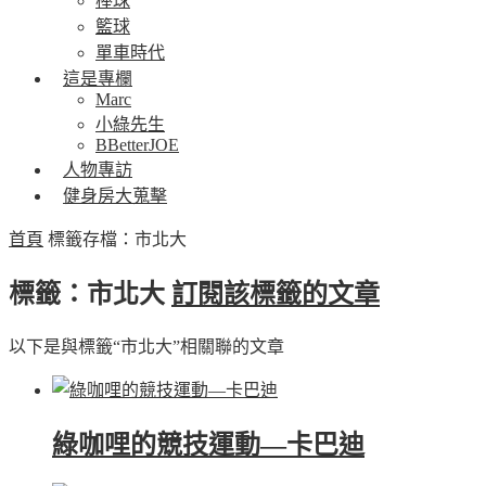
棒球
籃球
單車時代
這是專欄
Marc
小綠先生
BBetterJOE
人物專訪
健身房大蒐擊
首頁
標籤存檔：市北大
標籤：市北大
訂閱該標籤的文章
以下是與標籤“市北大”相關聯的文章
綠咖哩的競技運動—卡巴迪