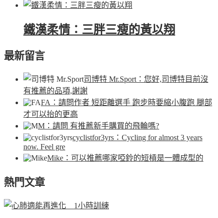
鐵漢柔情：三胖三瘦的黃以翔
最新留言
司博特 Mr.Sport
：您好,司博特目前沒
有推薦的品項,謝謝
FA
：請問作者 短距離選手 跑步時要縮小腹跑 腿部
才可以抬的更高
M
：請問 有推薦新手購買的飛輪嗎?
cyclistfor3yrs
：Cycling for almost 3 years
now. Feel gre
Mike
：可以推薦哪家啞鈴的短槓是一體成型的
熱門文章