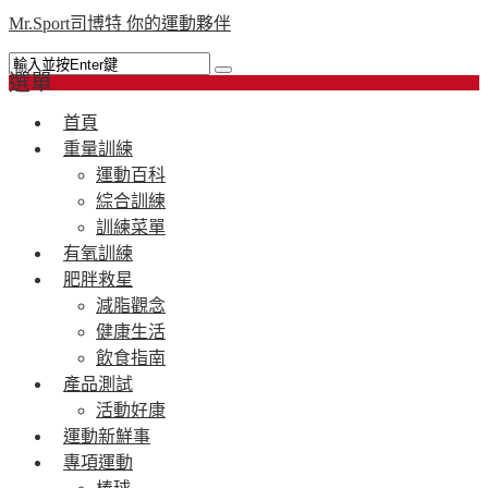
Mr.Sport司博特 你的運動夥伴
選單
首頁
重量訓練
運動百科
綜合訓練
訓練菜單
有氧訓練
肥胖救星
減脂觀念
健康生活
飲食指南
產品測試
活動好康
運動新鮮事
專項運動