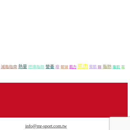
肌肉
熱量
脂肪
營養
減脂指南
燃燒脂肪
瘦
籃球
背肌
肌力
胖
腹肌
裁
用途請來信洽談。
info@mr-sport.com.tw