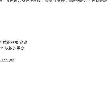
，其創造力及專注程度，會高於沒有從事運動的人。也就是說，如
推薦的品項,謝謝
才可以抬的更高
 Feel gre