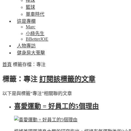
棒球
籃球
單車時代
這是專欄
Marc
小綠先生
BBetterJOE
人物專訪
健身房大蒐擊
首頁
標籤存檔：專注
標籤：專注
訂閱該標籤的文章
以下是與標籤“專注”相關聯的文章
喜愛運動 = 好員工的5個理由