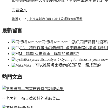
根據美國羅德島大學的研究指出，經過有氧運動後的2小時
閱讀全文
輪播
1,132
0
上班族
創造力
員工
專注
愛運動
有氧運動
最新留言
司博特 Mr.Sport
：您好,司博特目前沒有
FA
：請問作者 短距離選手 跑步時要縮小腹跑 腿部
M
：請問 有推薦新手購買的飛輪嗎?
cyclistfor3yrs
：Cycling for almost 3 years now.
Mike
：可以推薦哪家啞鈴的短槓是一體成型的
熱門文章
不老男神—布萊德彼特的訓練菜單