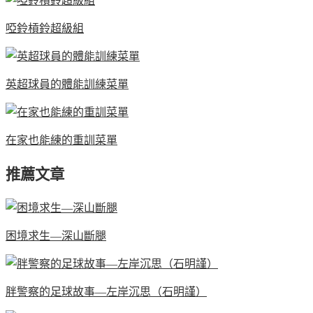
啞鈴槓鈴超級組
英超球員的體能訓練菜單
在家也能練的重訓菜單
推薦文章
困境求生—深山斷腿
胖警察的足球故事—左岸沉思（石明謹）