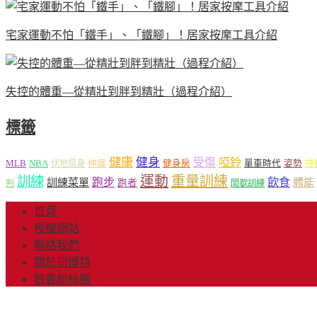
宅家運動不怕「鐵手」、「鐵腳」！居家按摩工具介紹
失控的體重—從精壯到胖到精壯（過程介紹）
標籤
健康
健身
受傷
啞鈴
MLB
NBA
伸展
伏地挺身
健身房
單車時代
姿勢
守
運動
重量訓練
訓練
飲食
跑步
體能
訓練菜單
跑者
判
間歇訓練
首頁
授權網站
聯絡我們
關於司博特
臉書粉絲團
© Copyright 2013-20