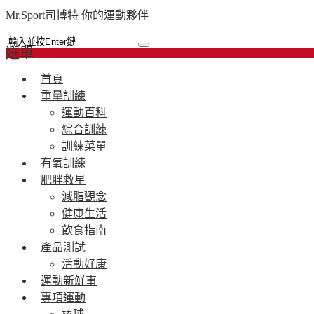
Mr.Sport司博特 你的運動夥伴
選單
首頁
重量訓練
運動百科
綜合訓練
訓練菜單
有氧訓練
肥胖救星
減脂觀念
健康生活
飲食指南
產品測試
活動好康
運動新鮮事
專項運動