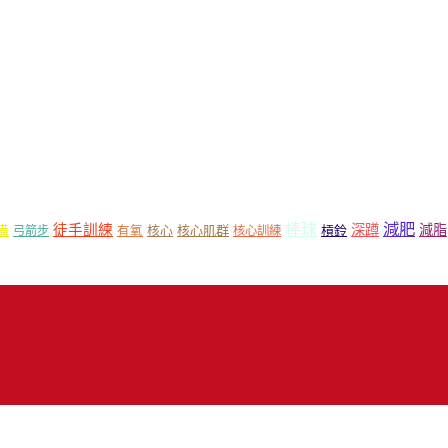
減肥
棒球
徒手訓練
深蹲
減脂
核心
核心肌群
槓鈴
備
弓箭步
有氧
核心訓練
18 Mr.Sport 司博特 著作權所有，請勿抄襲，請務必來信取得授權！商業