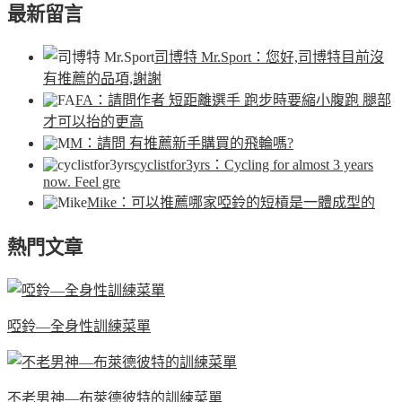
最新留言
司博特 Mr.Sport
：您好,司博特目前沒
有推薦的品項,謝謝
FA
：請問作者 短距離選手 跑步時要縮小腹跑 腿部
才可以抬的更高
M
：請問 有推薦新手購買的飛輪嗎?
cyclistfor3yrs
：Cycling for almost 3 years
now. Feel gre
Mike
：可以推薦哪家啞鈴的短槓是一體成型的
熱門文章
啞鈴—全身性訓練菜單
不老男神—布萊德彼特的訓練菜單