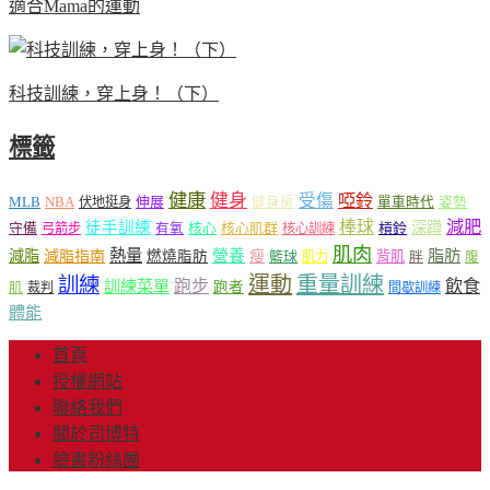
適合Mama的運動
科技訓練，穿上身！（下）
標籤
健康
健身
受傷
啞鈴
MLB
NBA
伸展
伏地挺身
健身房
單車時代
姿勢
減肥
棒球
徒手訓練
深蹲
核心
核心肌群
槓鈴
守備
弓箭步
有氧
核心訓練
肌肉
熱量
脂肪
減脂
營養
減脂指南
燃燒脂肪
瘦
籃球
背肌
肌力
胖
腹
運動
重量訓練
訓練
飲食
跑步
訓練菜單
跑者
肌
裁判
間歇訓練
體能
首頁
授權網站
聯絡我們
關於司博特
臉書粉絲團