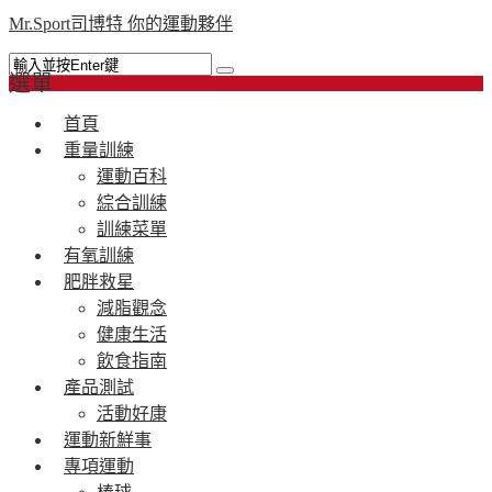
Mr.Sport司博特 你的運動夥伴
選單
首頁
重量訓練
運動百科
綜合訓練
訓練菜單
有氧訓練
肥胖救星
減脂觀念
健康生活
飲食指南
產品測試
活動好康
運動新鮮事
專項運動