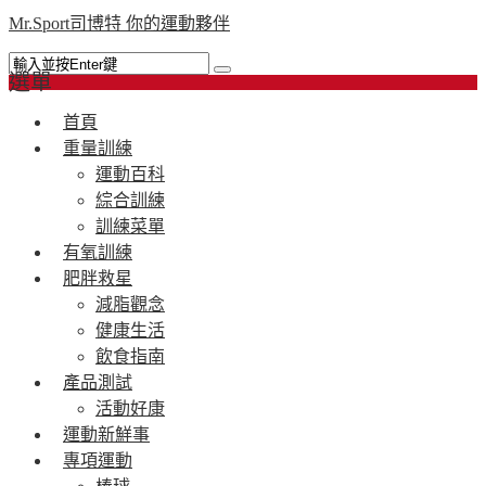
Mr.Sport司博特 你的運動夥伴
選單
首頁
重量訓練
運動百科
綜合訓練
訓練菜單
有氧訓練
肥胖救星
減脂觀念
健康生活
飲食指南
產品測試
活動好康
運動新鮮事
專項運動