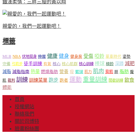
鐵漢柔情：三胖三瘦的黃以翔
親愛的，我們一起運動吧！
標籤
健康
健身
受傷
啞鈴
MLB
NBA
伸展
伏地挺身
健身房
單車時代
姿勢
減肥
棒球
徒手訓練
深蹲
核心
核心肌群
槓鈴
守備
弓箭步
有氧
核心訓練
肌肉
熱量
脂肪
減脂
營養
減脂指南
燃燒脂肪
瘦
籃球
背肌
肌力
胖
腹
運動
重量訓練
訓練
飲食
跑步
訓練菜單
跑者
肌
裁判
間歇訓練
體能
首頁
授權網站
聯絡我們
關於司博特
臉書粉絲團