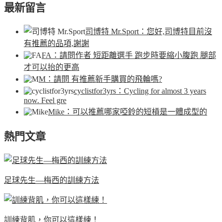
最新留言
司博特 Mr.Sport
：您好,司博特目前沒
有推薦的品項,謝謝
FA
：請問作者 短距離選手 跑步時要縮小腹跑 腿部
才可以抬的更高
M
：請問 有推薦新手購買的飛輪嗎?
cyclistfor3yrs
：Cycling for almost 3 years
now. Feel gre
Mike
：可以推薦哪家啞鈴的短槓是一體成型的
熱門文章
足球先生—梅西的訓練方法
訓練背肌，你可以這樣練！