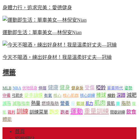
身體力行，追求完美：愛德健身
運動即生活：單車美女—林倪安Nian
今天不喝酒，練出好身材！我是溫柔好丈夫—冠綸
標籤
健康
健身
受傷
啞鈴
MLB
NBA
伸展
伏地挺身
健身房
單車時代
姿勢
減肥
棒球
徒手訓練
深蹲
核心
核心肌群
槓鈴
守備
弓箭步
有氧
核心訓練
肌肉
熱量
脂肪
減脂
營養
減脂指南
燃燒脂肪
瘦
籃球
背肌
肌力
胖
腹
運動
重量訓練
訓練
飲食
跑步
訓練菜單
跑者
肌
裁判
間歇訓練
體能
首頁
授權網站