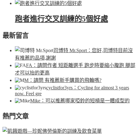
跑者進行交叉訓練的5個好處
最新留言
司博特 Mr.Sport
：您好,司博特目前沒
有推薦的品項,謝謝
FA
：請問作者 短距離選手 跑步時要縮小腹跑 腿部
才可以抬的更高
M
：請問 有推薦新手購買的飛輪嗎?
cyclistfor3yrs
：Cycling for almost 3 years
now. Feel gre
Mike
：可以推薦哪家啞鈴的短槓是一體成型的
熱門文章