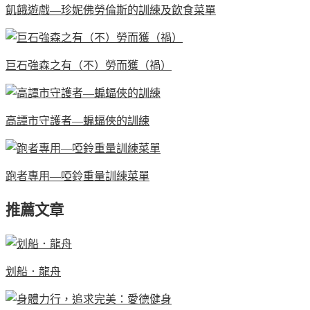
飢餓遊戲—珍妮佛勞倫斯的訓練及飲食菜單
巨石強森之有（不）勞而獲（禍）
高譚市守護者—蝙蝠俠的訓練
跑者專用—啞鈴重量訓練菜單
推薦文章
划船．龍舟