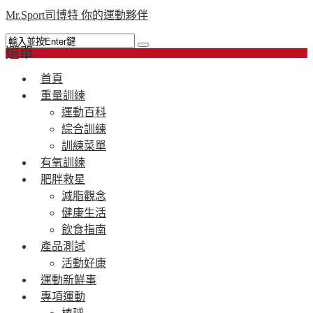
Mr.Sport司博特 你的運動夥伴
選單
首頁
重量訓練
運動百科
綜合訓練
訓練菜單
有氧訓練
肥胖救星
減脂觀念
健康生活
飲食指南
產品測試
活動好康
運動新鮮事
專項運動