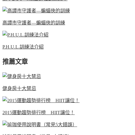
高譚市守護者—蝙蝠俠的訓練
P.H.U.L.訓練法介紹
推薦文章
健身房十大禁忌
2015運動趨勢排行榜 HIIT讓位！