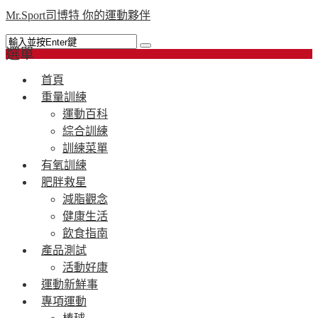
Mr.Sport司博特 你的運動夥伴
選單
首頁
重量訓練
運動百科
綜合訓練
訓練菜單
有氧訓練
肥胖救星
減脂觀念
健康生活
飲食指南
產品測試
活動好康
運動新鮮事
專項運動