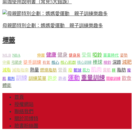
瑜珈使用說明書（常見5大錯誤）
母親節特別企劃：媽媽愛運動 親子訓練樂趣多
標籤
健康
健身
受傷
啞鈴
MLB
NBA
伸展
伏地挺身
健身房
單車時代
姿勢
減肥
棒球
徒手訓練
深蹲
核心
核心肌群
槓鈴
守備
弓箭步
有氧
核心訓練
肌肉
熱量
脂肪
減脂
營養
減脂指南
燃燒脂肪
瘦
籃球
背肌
肌力
胖
腹
運動
重量訓練
訓練
飲食
跑步
訓練菜單
跑者
肌
裁判
間歇訓練
體能
首頁
授權網站
聯絡我們
關於司博特
臉書粉絲團