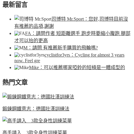
最新留言
司博特 Mr.Sport
：您好,司博特目前沒
有推薦的品項,謝謝
FA
：請問作者 短距離選手 跑步時要縮小腹跑 腿部
才可以抬的更高
M
：請問 有推薦新手購買的飛輪嗎?
cyclistfor3yrs
：Cycling for almost 3 years
now. Feel gre
Mike
：可以推薦哪家啞鈴的短槓是一體成型的
熱門文章
鍛鍊鋼鐵意志：德國壯漢訓練法
高手請入 3款全身性訓練菜單