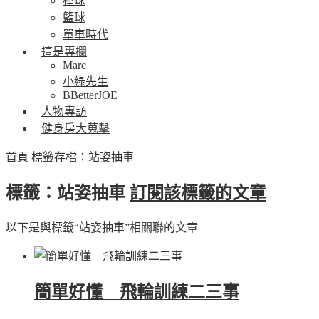
棒球
籃球
單車時代
這是專欄
Marc
小綠先生
BBetterJOE
人物專訪
健身房大蒐擊
首頁
標籤存檔：站姿抽車
標籤：站姿抽車
訂閱該標籤的文章
以下是與標籤“站姿抽車”相關聯的文章
簡單好懂 飛輪訓練二三事