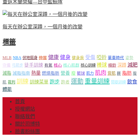
重返木蘭榮耀—台中藍鯨隊
每天在辦公室深蹲，一個月後的改變
標籤
健康
健身
受傷
啞鈴
MLB
NBA
伸展
伏地挺身
健身房
單車時代
姿勢
減肥
棒球
徒手訓練
深蹲
核心
核心肌群
槓鈴
守備
弓箭步
有氧
核心訓練
肌肉
熱量
脂肪
減脂
營養
減脂指南
燃燒脂肪
瘦
籃球
背肌
肌力
胖
腹
運動
重量訓練
訓練
飲食
跑步
訓練菜單
跑者
肌
裁判
間歇訓練
體能
首頁
授權網站
聯絡我們
關於司博特
臉書粉絲團