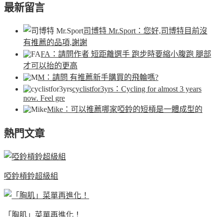
最新留言
司博特 Mr.Sport
：您好,司博特目前沒
有推薦的品項,謝謝
FA
：請問作者 短距離選手 跑步時要縮小腹跑 腿部
才可以抬的更高
M
：請問 有推薦新手購買的飛輪嗎?
cyclistfor3yrs
：Cycling for almost 3 years
now. Feel gre
Mike
：可以推薦哪家啞鈴的短槓是一體成型的
熱門文章
啞鈴槓鈴超級組
「胸肌」菜單再進化！