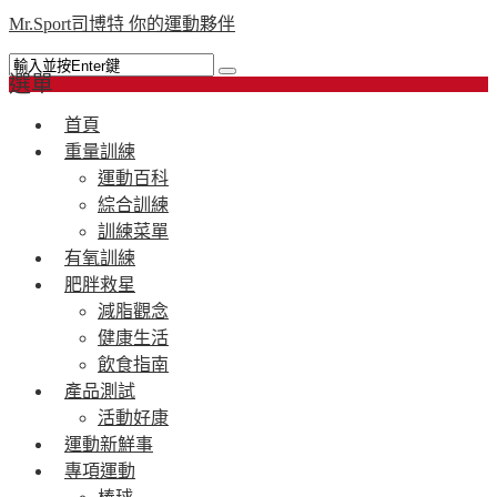
Mr.Sport司博特 你的運動夥伴
選單
首頁
重量訓練
運動百科
綜合訓練
訓練菜單
有氧訓練
肥胖救星
減脂觀念
健康生活
飲食指南
產品測試
活動好康
運動新鮮事
專項運動