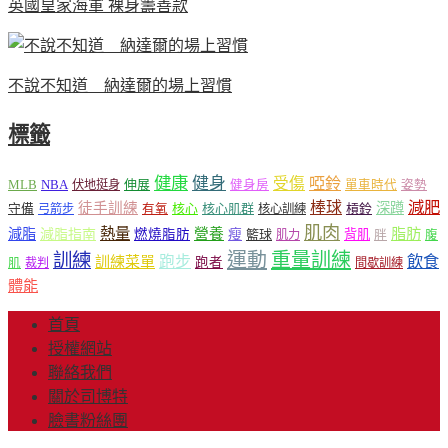
英國皇家海軍 裸身籌善款
不說不知道 納達爾的場上習慣
標籤
健康
健身
受傷
啞鈴
MLB
NBA
伸展
伏地挺身
健身房
單車時代
姿勢
減肥
棒球
徒手訓練
深蹲
核心
核心肌群
槓鈴
守備
弓箭步
有氧
核心訓練
肌肉
熱量
脂肪
減脂
營養
減脂指南
燃燒脂肪
瘦
籃球
背肌
肌力
胖
腹
運動
重量訓練
訓練
飲食
跑步
訓練菜單
跑者
肌
裁判
間歇訓練
體能
首頁
授權網站
聯絡我們
關於司博特
臉書粉絲團