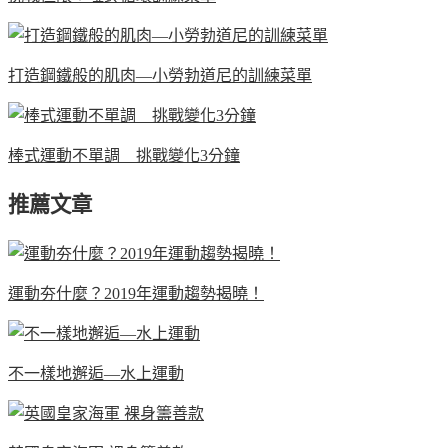
打造鋼鐵般的肌肉—小勞勃道尼的訓練菜單
棒式運動不單調 挑戰變化3分鐘
推薦文章
運動夯什麼？2019年運動趨勢揭曉！
不一樣地邂逅—水上運動