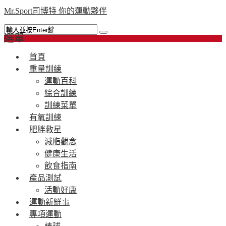
Mr.Sport司博特 你的運動夥伴
選單
首頁
重量訓練
運動百科
綜合訓練
訓練菜單
有氧訓練
肥胖救星
減脂觀念
健康生活
飲食指南
產品測試
活動好康
運動新鮮事
專項運動