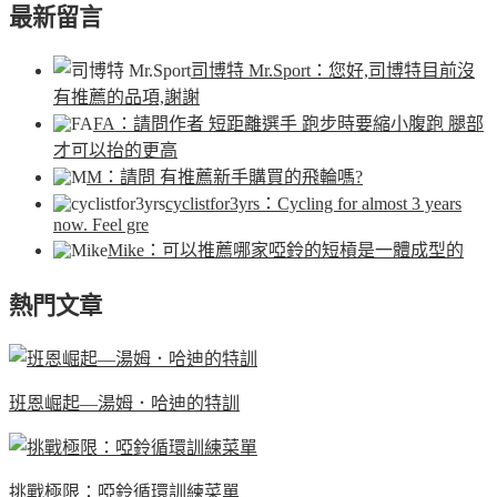
最新留言
司博特 Mr.Sport
：您好,司博特目前沒
有推薦的品項,謝謝
FA
：請問作者 短距離選手 跑步時要縮小腹跑 腿部
才可以抬的更高
M
：請問 有推薦新手購買的飛輪嗎?
cyclistfor3yrs
：Cycling for almost 3 years
now. Feel gre
Mike
：可以推薦哪家啞鈴的短槓是一體成型的
熱門文章
班恩崛起—湯姆．哈迪的特訓
挑戰極限：啞鈴循環訓練菜單