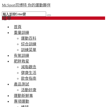
Mr.Sport司博特 你的運動夥伴
選單
首頁
重量訓練
運動百科
綜合訓練
訓練菜單
有氧訓練
肥胖救星
減脂觀念
健康生活
飲食指南
產品測試
活動好康
運動新鮮事
專項運動