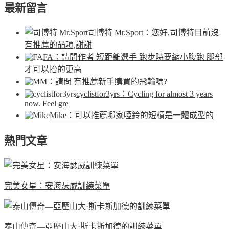
最新留言
司博特 Mr.Sport
：您好,司博特目前沒
有推薦的品項,謝謝
FA
：請問作者 短距離選手 跑步時要縮小腹跑 腿部
才可以抬的更高
M
：請問 有推薦新手購買的飛輪嗎?
cyclistfor3yrs
：Cycling for almost 3 years
now. Feel gre
Mike
：可以推薦哪家啞鈴的短槓是一體成型的
熱門文章
完美女星：安海瑟威訓練菜單
泰山傳奇—亞歷山大·斯卡斯加德的訓練菜單