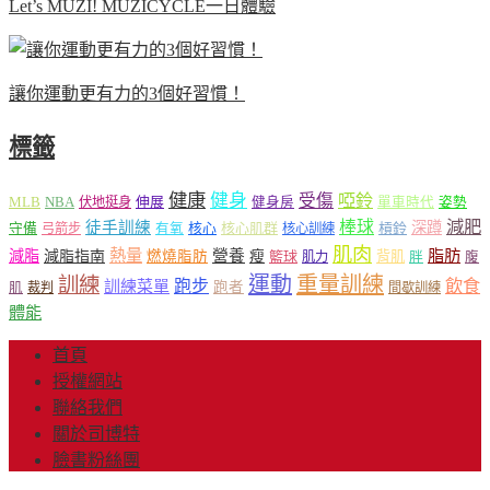
Let’s MUZI! MUZICYCLE一日體驗
讓你運動更有力的3個好習慣！
標籤
健康
健身
受傷
啞鈴
MLB
NBA
伸展
伏地挺身
健身房
單車時代
姿勢
減肥
棒球
徒手訓練
深蹲
核心
核心肌群
槓鈴
守備
弓箭步
有氧
核心訓練
肌肉
熱量
脂肪
減脂
營養
減脂指南
燃燒脂肪
瘦
籃球
背肌
肌力
胖
腹
運動
重量訓練
訓練
飲食
跑步
訓練菜單
跑者
肌
裁判
間歇訓練
體能
首頁
授權網站
聯絡我們
關於司博特
臉書粉絲團