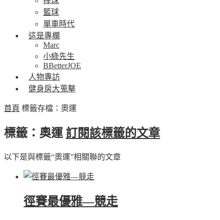
棒球
籃球
單車時代
這是專欄
Marc
小綠先生
BBetterJOE
人物專訪
健身房大蒐擊
首頁
標籤存檔：奧運
標籤：奧運
訂閱該標籤的文章
以下是與標籤“奧運”相關聯的文章
徑賽最優雅—競走