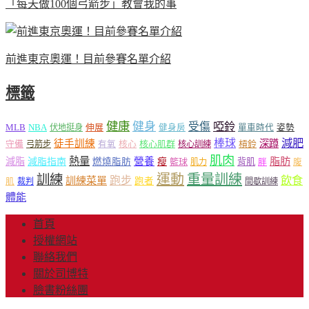
「每天做100個弓箭步」教會我的事
前進東京奧運！目前參賽名單介紹
標籤
健康
健身
受傷
啞鈴
MLB
NBA
伸展
伏地挺身
健身房
單車時代
姿勢
減肥
棒球
徒手訓練
深蹲
核心
核心肌群
槓鈴
守備
弓箭步
有氧
核心訓練
肌肉
熱量
脂肪
減脂
營養
減脂指南
燃燒脂肪
瘦
籃球
背肌
肌力
胖
腹
運動
重量訓練
訓練
飲食
跑步
訓練菜單
跑者
肌
裁判
間歇訓練
體能
首頁
授權網站
聯絡我們
關於司博特
臉書粉絲團