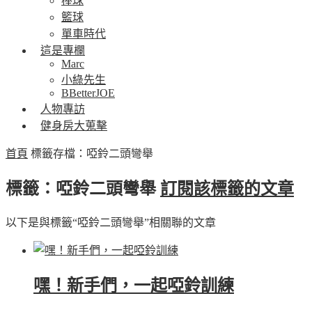
棒球
籃球
單車時代
這是專欄
Marc
小綠先生
BBetterJOE
人物專訪
健身房大蒐擊
首頁
標籤存檔：啞鈴二頭彎舉
標籤：啞鈴二頭彎舉
訂閱該標籤的文章
以下是與標籤“啞鈴二頭彎舉”相關聯的文章
嘿！新手們，一起啞鈴訓練