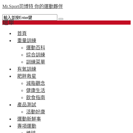
Mr.Sport司博特 你的運動夥伴
選單
首頁
重量訓練
運動百科
綜合訓練
訓練菜單
有氧訓練
肥胖救星
減脂觀念
健康生活
飲食指南
產品測試
活動好康
運動新鮮事
專項運動