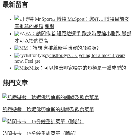
最新留言
司博特 Mr.Sport
：您好,司博特目前沒
有推薦的品項,謝謝
FA
：請問作者 短距離選手 跑步時要縮小腹跑 腿部
才可以抬的更高
M
：請問 有推薦新手購買的飛輪嗎?
cyclistfor3yrs
：Cycling for almost 3 years
now. Feel gre
Mike
：可以推薦哪家啞鈴的短槓是一體成型的
熱門文章
飢餓遊戲—珍妮佛勞倫斯的訓練及飲食菜單
時間卡卡 15分鐘重訓菜單（腿部）