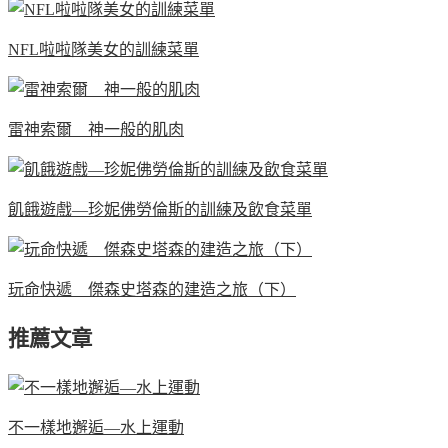
NFL啦啦隊美女的訓練菜單
雷神索爾 神一般的肌肉
飢餓遊戲—珍妮佛勞倫斯的訓練及飲食菜單
玩命快遞 傑森史塔森的建造之旅（下）
推薦文章
不一樣地邂逅—水上運動