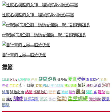
性感名模般的女神 楊甯好身材原形畢露
母親節特別企劃：媽媽愛運動 親子訓練樂趣多
自行車的世界—超急快遞
標籤
健康
健身
受傷
啞鈴
MLB
NBA
伸展
伏地挺身
健身房
單車時代
姿勢
減肥
棒球
徒手訓練
深蹲
核心
核心肌群
槓鈴
守備
弓箭步
有氧
核心訓練
肌肉
熱量
脂肪
減脂
營養
減脂指南
燃燒脂肪
瘦
籃球
背肌
肌力
胖
腹
運動
重量訓練
訓練
飲食
跑步
訓練菜單
跑者
肌
裁判
間歇訓練
體能