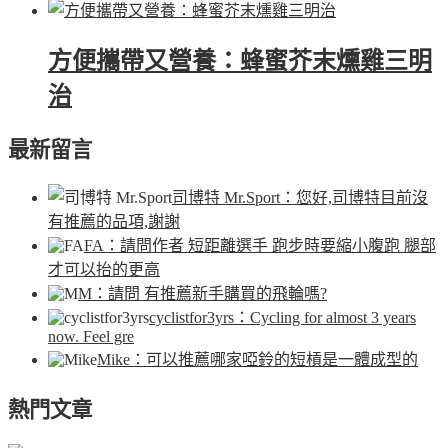
方便攜帶又營養：蜂蜜芥末燻雞三明
治
最新留言
司博特 Mr.Sport
：您好,司博特目前沒
有推薦的品項,謝謝
FA
：請問作者 短距離選手 跑步時要縮小腹跑 腿部
才可以抬的更高
M
：請問 有推薦新手購買的飛輪嗎?
cyclistfor3yrs
：Cycling for almost 3 years
now. Feel gre
Mike
：可以推薦哪家啞鈴的短槓是一體成型的
熱門文章