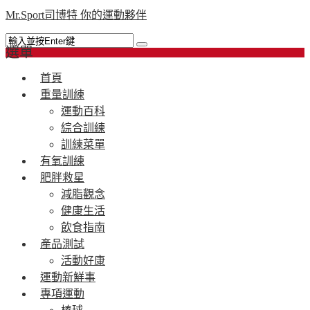
Mr.Sport司博特 你的運動夥伴
選單
首頁
重量訓練
運動百科
綜合訓練
訓練菜單
有氧訓練
肥胖救星
減脂觀念
健康生活
飲食指南
產品測試
活動好康
運動新鮮事
專項運動